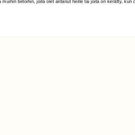
 muihin tietoihin, joita olet antanut heille tai joita on kerätty, kun 
Suomen
Luonto/tilaajapalvelu
Sörnäistenkatu 1
00580 Helsinki
ELU­
YHTEYSTIEDOT
ntaja on
Palautelomake
Yhteystiedot
palaute@suomenluonto.fi
Suomen Luonto
Sörnäistenkatu 1
00580 Helsinki
Mediatiedot
Tietosuojaseloste