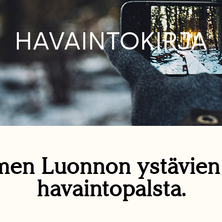
HAVAINTOKIRJA
en Luonnon ystävie
havaintopalsta.