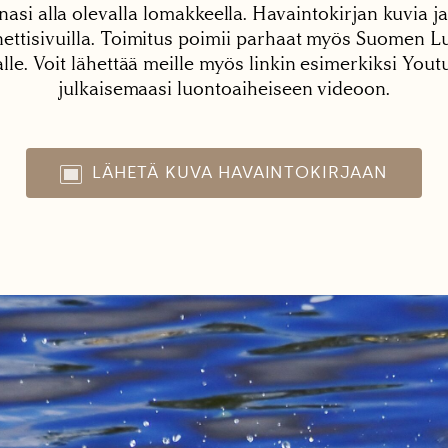
nasi alla olevalla lomakkeella. Havaintokirjan kuvia ja
tisivuilla. Toimitus poimii parhaat myös Suomen Lu
alle. Voit lähettää meille myös linkin esimerkiksi You
julkaisemaasi luontoaiheiseen videoon.
LÄHETÄ KUVA HAVAINTOKIRJAAN