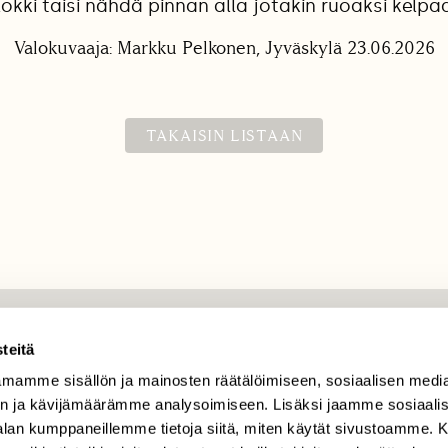
lokki taisi nähdä pinnan alla jotakin ruoaksi kelpa
Valokuvaaja: Markku Pelkonen, Jyväskylä 23.06.2026
TAKAISIN LISTAAN
TILAAJAPALVELU
teitä
mamme sisällön ja mainosten räätälöimiseen, sosiaalisen medi
tilaajapalvelu@sll.fi
n ja kävijämäärämme analysoimiseen. Lisäksi jaamme sosiaali
(09) 228 08 210 (arkisin
-alan kumppaneillemme tietoja siitä, miten käytät sivustoamme
klo 9-15)