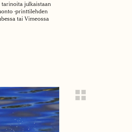
 tarinoita julkaistaan
onto -printtilehden
tubessa tai Vimeossa