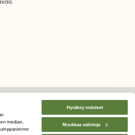
avaa.
Hyväksy evästeet
an
TILAA
SUOMEN
sen median,
Muokkaa valintoja
LUONNON
UUTIS­KIRJE
. Kumppanimme