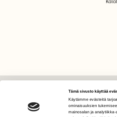
Kala
LEHTI
Tämä sivusto käyttää eväs
Uusin lehti
Käytämme evästeitä tarjoa
ominaisuuksien tukemisee
Tilaa Suomen Luonto
mainosalan ja analytiikka
Tilaa digilukuoikeus