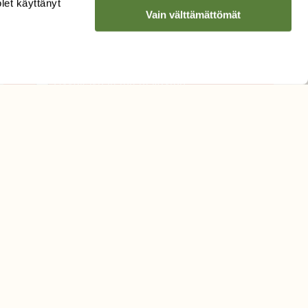
olet käyttänyt
Vain välttämättömät
Sähköpostiosoite
Hyväksyn tietojeni käytön
uutiskirjeen lähettämiseen
Tietosuojaseloste