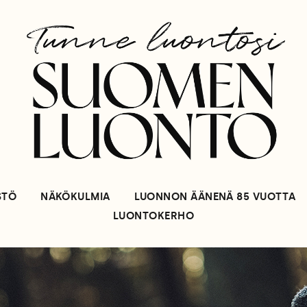
STÖ
NÄKÖKULMIA
LUONNON ÄÄNENÄ 85 VUOTTA
LUONTOKERHO