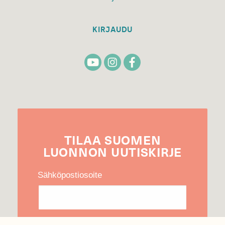
KIRJAUDU
TILAA
SUOMEN
LUONNON
UUTIS­KIRJE
Sähköpostiosoite
Hyväksyn tietojeni käytön uutiskirjeen