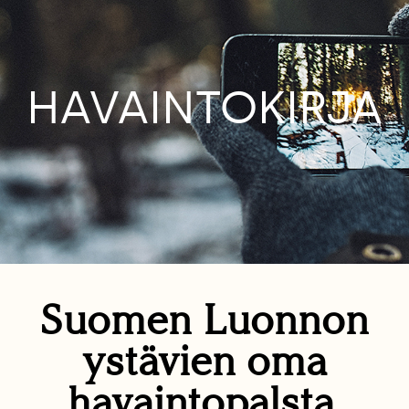
HAVAINTOKIRJA
Suomen Luonnon
ystävien oma
havaintopalsta.