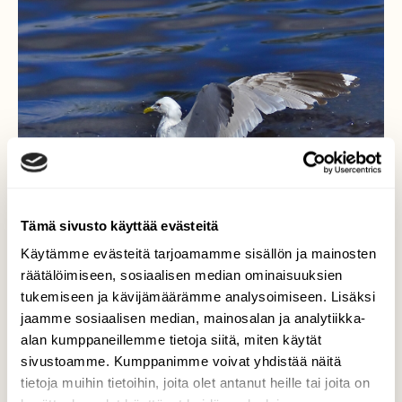
Tämä sivusto käyttää evästeitä
Käytämme evästeitä tarjoamamme sisällön ja mainosten
räätälöimiseen, sosiaalisen median ominaisuuksien
Kalalokki
tukemiseen ja kävijämäärämme analysoimiseen. Lisäksi
jaamme sosiaalisen median, mainosalan ja analytiikka-
Lokin sukelluksesta nousu.Ei tainnut saalista
alan kumppaneillemme tietoja siitä, miten käytät
löytyä.
sivustoamme. Kumppanimme voivat yhdistää näitä
tietoja muihin tietoihin, joita olet antanut heille tai joita on
Valokuvaaja: Markku Pelkonen, Jyväskylä