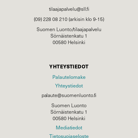
tilaajapalvelu@sll.fi
(09) 228 08 210 (arkisin klo 9-15)
Suomen Luonto/tilaajapalvelu
Sörnäistenkatu 1
00580 Helsinki
YHTEYSTIEDOT
Palautelomake
Yhteystiedot
palaute@suomenluonto.fi
Suomen Luonto
Sörnäistenkatu 1
00580 Helsinki
Mediatiedot
Tietosuojaseloste