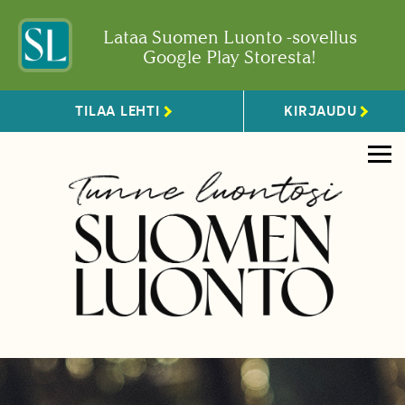
Lataa Suomen Luonto -sovellus
Google Play Storesta!
TILAA LEHTI
KIRJAUDU