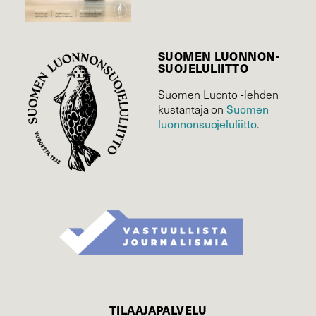
SUOMEN LUONNON­
SUOJELU­LIITTO
Suomen Luonto -lehden
kustantaja on
Suomen
luonnonsuojelu­liitto
.
TILAAJAPALVELU