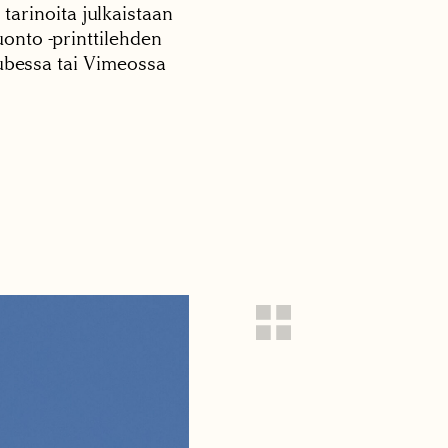
 tarinoita julkaistaan
onto -printtilehden
tubessa tai Vimeossa