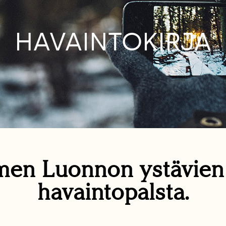
HAVAINTOKIRJA
en Luonnon ystävie
havaintopalsta.