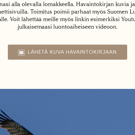
nasi alla olevalla lomakkeella. Havaintokirjan kuvia ja
tisivuilla. Toimitus poimii parhaat myös Suomen Lu
alle. Voit lähettää meille myös linkin esimerkiksi You
julkaisemaasi luontoaiheiseen videoon.
LÄHETÄ KUVA HAVAINTOKIRJAAN