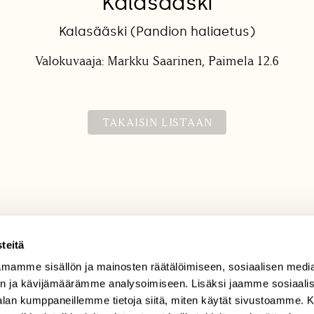
Kalasääski
Kalasääski (Pandion haliaetus)
Valokuvaaja: Markku Saarinen, Paimela 12.6
TAKAISIN LISTAAN
teitä
mamme sisällön ja mainosten räätälöimiseen, sosiaalisen medi
TILAAJAPALVELU
n ja kävijämäärämme analysoimiseen. Lisäksi jaamme sosiaali
tilaajapalvelu@sll.fi
-alan kumppaneillemme tietoja siitä, miten käytät sivustoamme