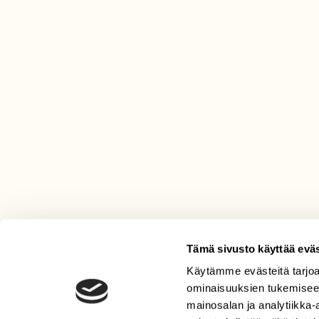
Tämä sivusto käyttää eväs
Käytämme evästeitä tarjoa
LEHTI
ominaisuuksien tukemisee
Uusin lehti
mainosalan ja analytiikka