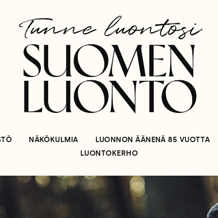
STÖ
NÄKÖKULMIA
LUONNON ÄÄNENÄ 85 VUOTTA
LUONTOKERHO