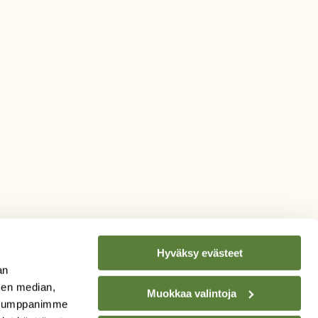
Hyväksy evästeet
an
sen median,
Muokkaa valintoja
. Kumppanimme
TILAA
SUOMEN