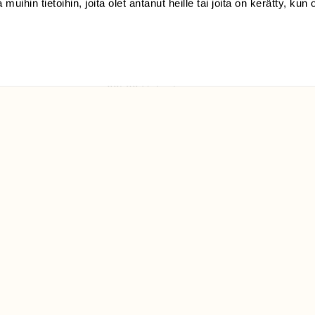
 muihin tietoihin, joita olet antanut heille tai joita on kerätty, kun 
(09) 228 08 210 (arkisin
klo 9-15)
Suomen
Luonto/tilaajapalvelu
Sörnäistenkatu 1
00580 Helsinki
ELU­
YHTEYSTIEDOT
ntaja on
Palautelomake
Yhteystiedot
palaute@suomenluonto.fi
Suomen Luonto
Sörnäistenkatu 1
00580 Helsinki
Mediatiedot
Tietosuojaseloste