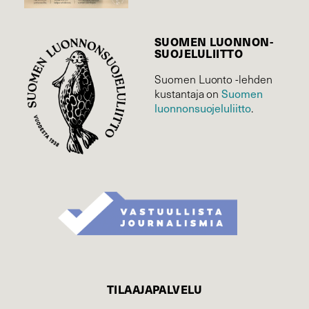
SUOMEN LUONNON­
SUOJELU­LIITTO
Suomen Luonto -lehden
kustantaja on
Suomen
luonnonsuojelu­liitto
.
TILAAJAPALVELU