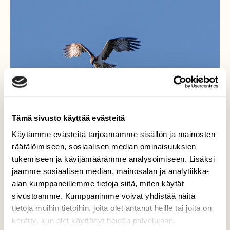
Tämä sivusto käyttää evästeitä
Käytämme evästeitä tarjoamamme sisällön ja mainosten
räätälöimiseen, sosiaalisen median ominaisuuksien
tukemiseen ja kävijämäärämme analysoimiseen. Lisäksi
jaamme sosiaalisen median, mainosalan ja analytiikka-
Kalasääski
alan kumppaneillemme tietoja siitä, miten käytät
sivustoamme. Kumppanimme voivat yhdistää näitä
Kalasääski (Pandion haliaetus)
tietoja muihin tietoihin, joita olet antanut heille tai joita on
kerätty, kun olet käyttänyt heidän palvelujaan.
Valokuvaaja: Markku Saarinen, Paimela 12.6