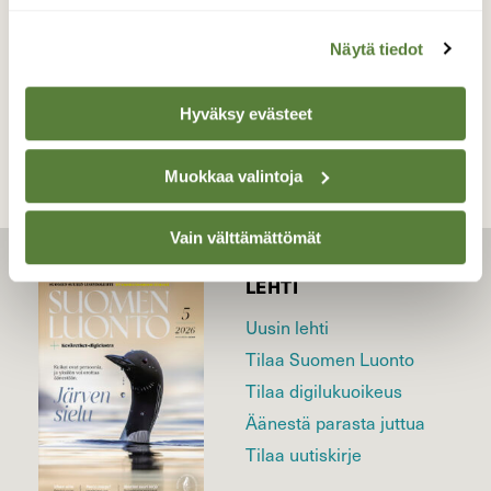
Näytä tiedot
TAKAISIN LISTAAN
Hyväksy evästeet
Muokkaa valintoja
Vain välttämättömät
LEHTI
Uusin lehti
Tilaa Suomen Luonto
Tilaa digilukuoikeus
Äänestä parasta juttua
Tilaa uutiskirje