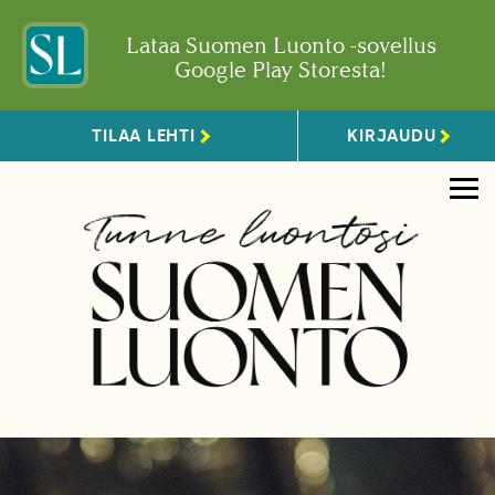
Lataa Suomen Luonto -sovellus
Google Play Storesta!
TILAA LEHTI
KIRJAUDU