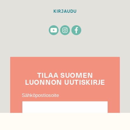
KIRJAUDU
TILAA
SUOMEN
LUONNON
UUTIS­KIRJE
Sähköpostiosoite
Hyväksyn tietojeni käytön uutiskirjeen
lähettämiseen