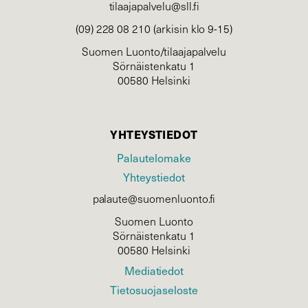
tilaajapalvelu@sll.fi
(09) 228 08 210 (arkisin klo 9-15)
Suomen Luonto/tilaajapalvelu
Sörnäistenkatu 1
00580 Helsinki
YHTEYSTIEDOT
Palautelomake
Yhteystiedot
palaute@suomenluonto.fi
Suomen Luonto
Sörnäistenkatu 1
00580 Helsinki
Mediatiedot
Tietosuojaseloste