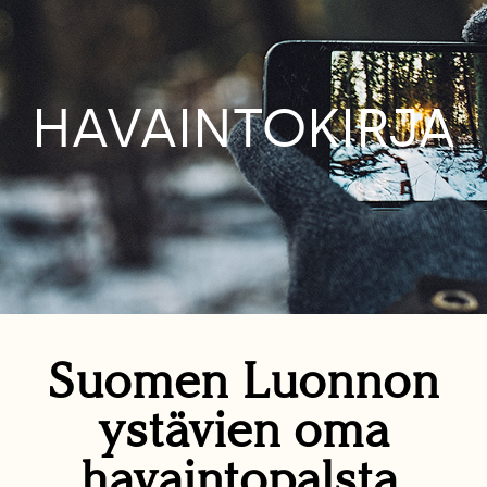
HAVAINTOKIRJA
Suomen Luonnon
ystävien oma
havaintopalsta.