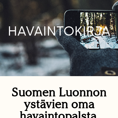
HAVAINTOKIRJA
Suomen Luonnon
ystävien oma
havaintopalsta.