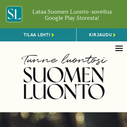
Lataa Suomen Luonto -sovellus
Google Play Storesta!
TILAA LEHTI
KIRJAUDU