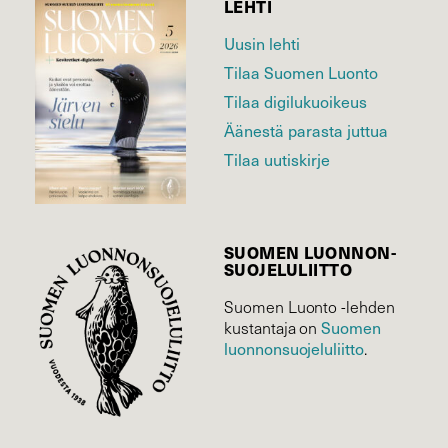
LEHTI
Uusin lehti
Tilaa Suomen Luonto
Tilaa digilukuoikeus
Äänestä parasta juttua
Tilaa uutiskirje
SUOMEN LUONNON­
SUOJELU­LIITTO
Suomen Luonto -lehden
kustantaja on
Suomen
luonnonsuojelu­liitto
.