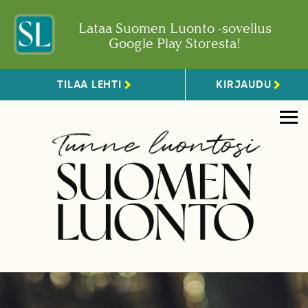
Lataa Suomen Luonto -sovellus
Google Play Storesta!
TILAA LEHTI
KIRJAUDU