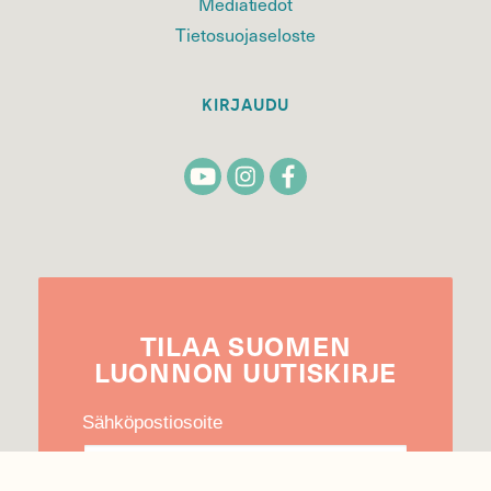
Mediatiedot
Tietosuojaseloste
KIRJAUDU
TILAA
SUOMEN
LUONNON
UUTIS­KIRJE
Sähköpostiosoite