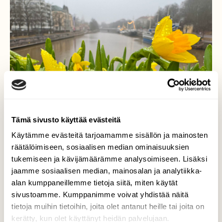
Tämä sivusto käyttää evästeitä
Käytämme evästeitä tarjoamamme sisällön ja mainosten
räätälöimiseen, sosiaalisen median ominaisuuksien
tukemiseen ja kävijämäärämme analysoimiseen. Lisäksi
jaamme sosiaalisen median, mainosalan ja analytiikka-
alan kumppaneillemme tietoja siitä, miten käytät
Suttuinen aamu
sivustoamme. Kumppanimme voivat yhdistää näitä
tietoja muihin tietoihin, joita olet antanut heille tai joita on
Suttuinen harmaa tihkusateinen aamu
kerätty, kun olet käyttänyt heidän palvelujaan.