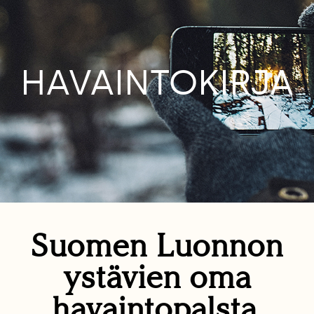
HAVAINTOKIRJA
Suomen Luonnon
ystävien oma
havaintopalsta.