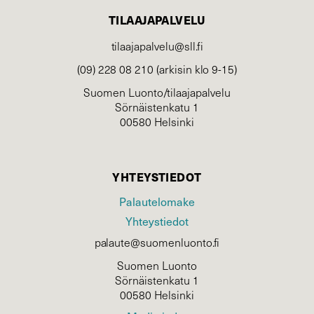
TILAAJAPALVELU
tilaajapalvelu@sll.fi
(09) 228 08 210 (arkisin klo 9-15)
Suomen Luonto/tilaajapalvelu
Sörnäistenkatu 1
00580 Helsinki
YHTEYSTIEDOT
Palautelomake
Yhteystiedot
palaute@suomenluonto.fi
Suomen Luonto
Sörnäistenkatu 1
00580 Helsinki