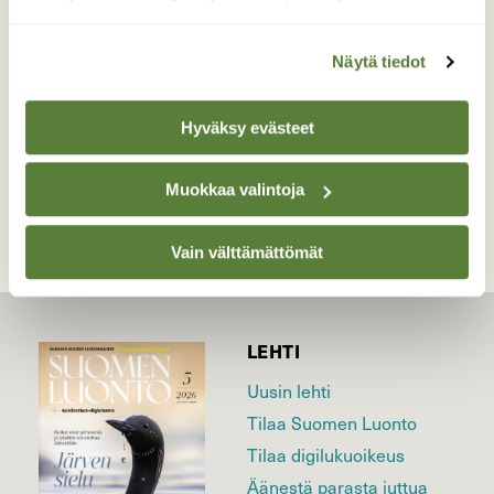
Aurajoella 25.3.2026 Turku
Valokuvaaja: Juhani Peltonen, Turku 25.3.2026
Näytä tiedot
Hyväksy evästeet
TAKAISIN LISTAAN
Muokkaa valintoja
Vain välttämättömät
LEHTI
Uusin lehti
Tilaa Suomen Luonto
Tilaa digilukuoikeus
Äänestä parasta juttua