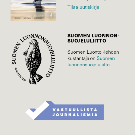
Tilaa uutiskirje
SUOMEN LUONNON­
SUOJELU­LIITTO
Suomen Luonto -lehden
Suomen
kustantaja on
luonnonsuojelu­liitto
.