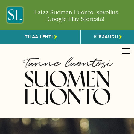
Lataa Suomen Luonto -sovellus
Google Play Storesta!
TILAA LEHTI
KIRJAUDU