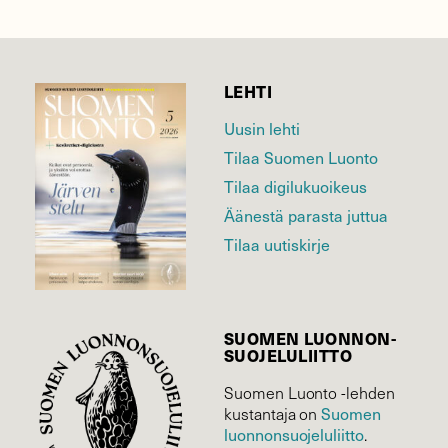
LEHTI
Uusin lehti
Tilaa Suomen Luonto
Tilaa digilukuoikeus
Äänestä parasta juttua
Tilaa uutiskirje
SUOMEN LUONNON­
SUOJELU­LIITTO
Suomen Luonto -lehden
kustantaja on
Suomen
luonnonsuojelu­liitto
.