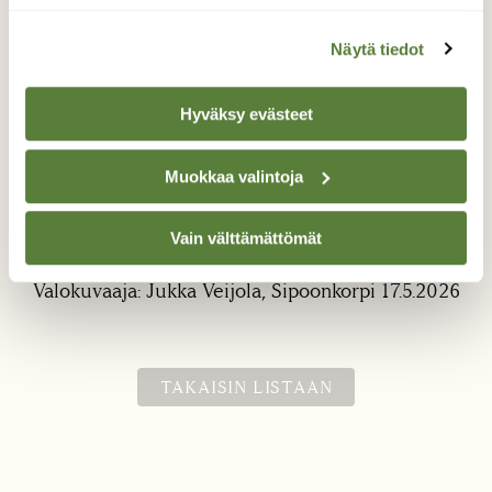
Näytä tiedot
Hyväksy evästeet
Muokkaa valintoja
Kangasperhonen
Vain välttämättömät
Luontoretkellä Sipoonkorvessa
Valokuvaaja: Jukka Veijola, Sipoonkorpi 17.5.2026
TAKAISIN LISTAAN