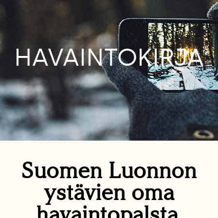
HAVAINTOKIRJA
Suomen Luonnon
ystävien oma
havaintopalsta.