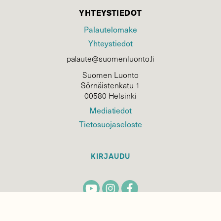
YHTEYSTIEDOT
Palautelomake
Yhteystiedot
palaute@suomenluonto.fi
Suomen Luonto
Sörnäistenkatu 1
00580 Helsinki
Mediatiedot
Tietosuojaseloste
KIRJAUDU