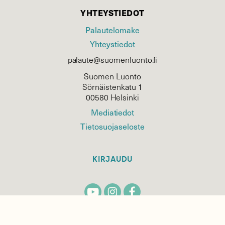
YHTEYSTIEDOT
Palautelomake
Yhteystiedot
palaute@suomenluonto.fi
Suomen Luonto
Sörnäistenkatu 1
00580 Helsinki
Mediatiedot
Tietosuojaseloste
KIRJAUDU