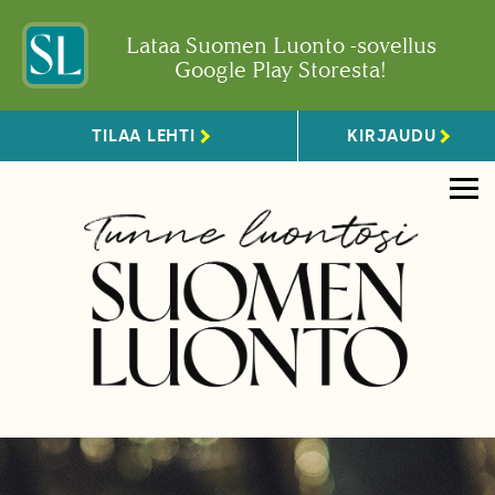
Lataa Suomen Luonto -sovellus
Google Play Storesta!
TILAA LEHTI
KIRJAUDU