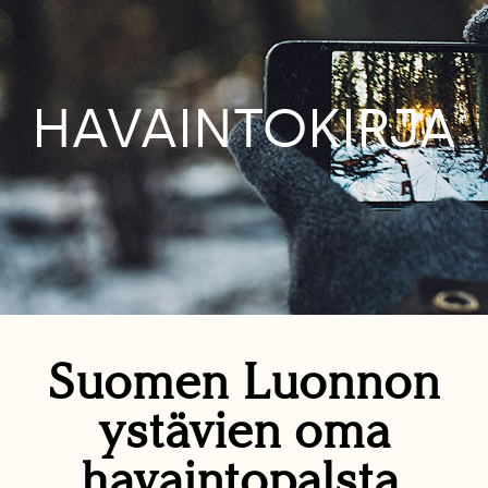
HAVAINTOKIRJA
Suomen Luonnon
ystävien oma
havaintopalsta.