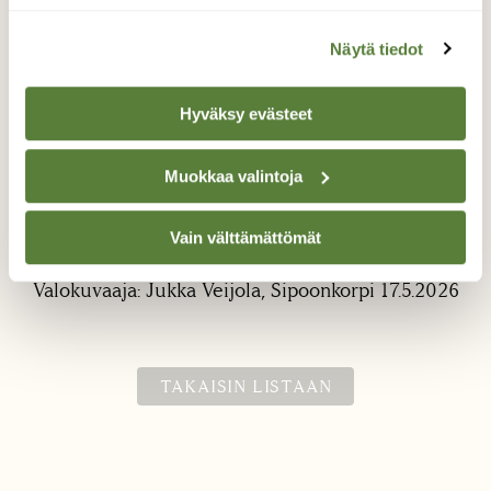
Näytä tiedot
Hyväksy evästeet
Muokkaa valintoja
Kangasperhonen
Vain välttämättömät
Luontoretkellä Sipoonkorvessa
Valokuvaaja: Jukka Veijola, Sipoonkorpi 17.5.2026
TAKAISIN LISTAAN