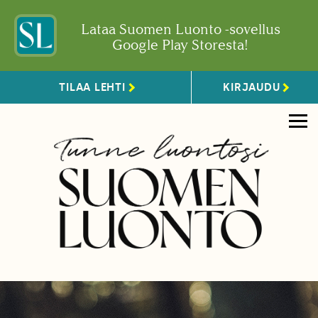
Lataa Suomen Luonto -sovellus
Google Play Storesta!
TILAA LEHTI
KIRJAUDU