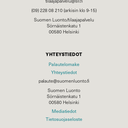
tilaajapalvelu@sll.fi
(09) 228 08 210 (arkisin klo 9-15)
Suomen Luonto/tilaajapalvelu
Sörnäistenkatu 1
00580 Helsinki
YHTEYSTIEDOT
Palautelomake
Yhteystiedot
palaute@suomenluonto.fi
Suomen Luonto
Sörnäistenkatu 1
00580 Helsinki
Mediatiedot
Tietosuojaseloste