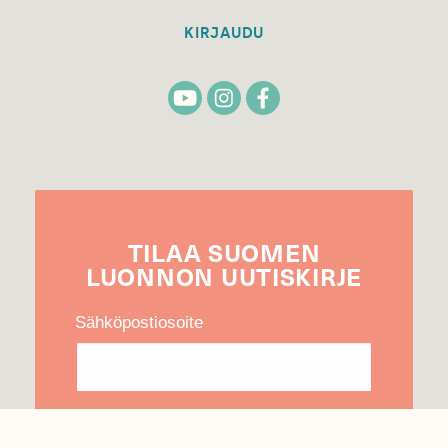
KIRJAUDU
TILAA
SUOMEN
LUONNON
UUTIS­KIRJE
Sähköpostiosoite
Hyväksyn tietojeni käytön uutiskirjeen
lähettämiseen