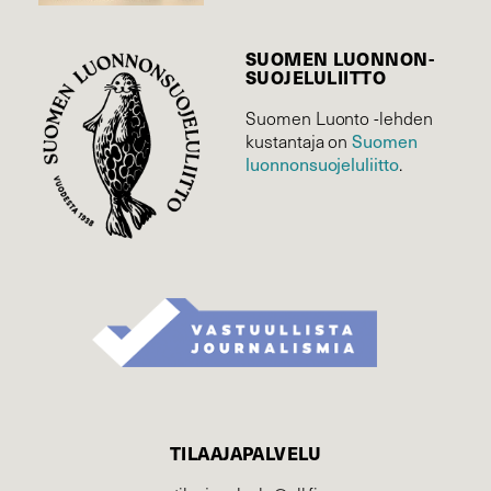
SUOMEN LUONNON­
SUOJELU­LIITTO
Suomen Luonto -lehden
Suomen
kustantaja on
luonnonsuojelu­liitto
.
TILAAJAPALVELU