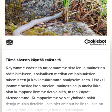
Tämä sivusto käyttää evästeitä
Käytämme evästeitä tarjoamamme sisällön ja mainosten
räätälöimiseen, sosiaalisen median ominaisuuksien
Kastemato
tukemiseen ja kävijämäärämme analysoimiseen. Lisäksi
jaamme sosiaalisen median, mainosalan ja analytiikka-
Mato noussut maan pinnalle sadesäällä.
alan kumppaneillemme tietoja siitä, miten käytät
sivustoamme. Kumppanimme voivat yhdistää näitä
Valokuvaaja: Tarja Naukkarinen, Savitaipale
tietoja muihin tietoihin, joita olet antanut heille tai joita on
16.5.2026
kerätty, kun olet käyttänyt heidän palvelujaan.