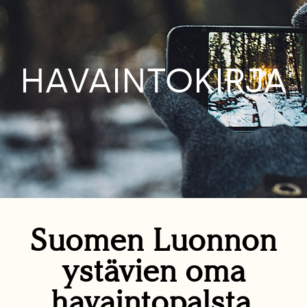
HAVAINTOKIRJA
Suomen Luonnon
ystävien oma
havaintopalsta.