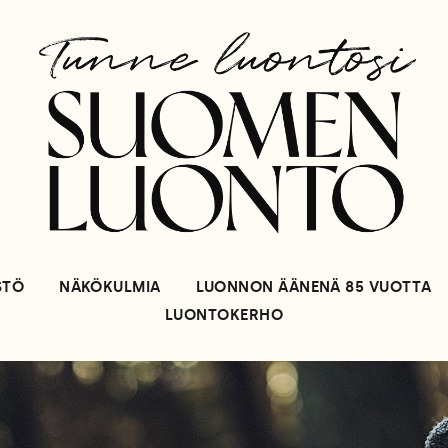
STÖ
NÄKÖKULMIA
LUONNON ÄÄNENÄ 85 VUOTTA
LUONTOKERHO