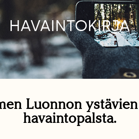
HAVAINTOKIRJA
en Luonnon ystävie
havaintopalsta.