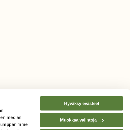
Hyväksy evästeet
an
sen median,
Muokkaa valintoja
. Kumppanimme
TILAA
SUOMEN