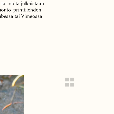
 tarinoita julkaistaan
onto -printtilehden
tubessa tai Vimeossa