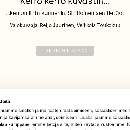
Kerro kerro kuvastin...
...ken on lintu kaunehin. Sinitiainen sen tietää.
Valokuvaaja: Reijo Juurinen, Veikkola Toukokuu
TAKAISIN LISTAAN
teitä
mamme sisällön ja mainosten räätälöimiseen, sosiaalisen medi
TILAAJAPALVELU
n ja kävijämäärämme analysoimiseen. Lisäksi jaamme sosiaali
tilaajapalvelu@sll.fi
-alan kumppaneillemme tietoja siitä, miten käytät sivustoamme