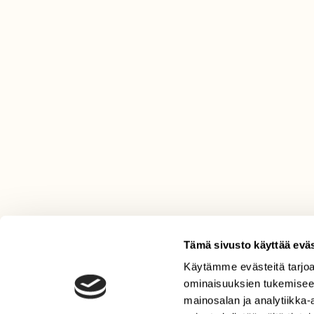
Tämä sivusto käyttää eväs
Käytämme evästeitä tarjoa
LEHTI
ominaisuuksien tukemisee
Uusin lehti
mainosalan ja analytiikka