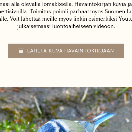
nasi alla olevalla lomakkeella. Havaintokirjan kuvia ja
tisivuilla. Toimitus poimii parhaat myös Suomen Lu
alle. Voit lähettää meille myös linkin esimerkiksi You
julkaisemaasi luontoaiheiseen videoon.
LÄHETÄ KUVA HAVAINTOKIRJAAN