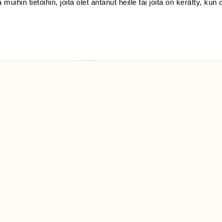
 muihin tietoihin, joita olet antanut heille tai joita on kerätty, kun 
(09) 228 08 210 (arkisin
klo 9-15)
Suomen
Luonto/tilaajapalvelu
Sörnäistenkatu 1
00580 Helsinki
ELU­
YHTEYSTIEDOT
ntaja on
Palautelomake
Yhteystiedot
palaute@suomenluonto.fi
Suomen Luonto
Sörnäistenkatu 1
00580 Helsinki
Mediatiedot
Tietosuojaseloste