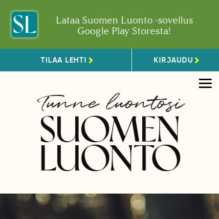
Lataa Suomen Luonto -sovellus
Google Play Storesta!
TILAA LEHTI
KIRJAUDU