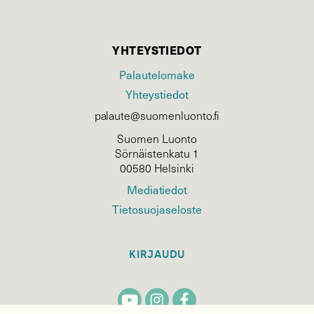
YHTEYSTIEDOT
Palautelomake
Yhteystiedot
palaute@suomenluonto.fi
Suomen Luonto
Sörnäistenkatu 1
00580 Helsinki
Mediatiedot
Tietosuojaseloste
KIRJAUDU