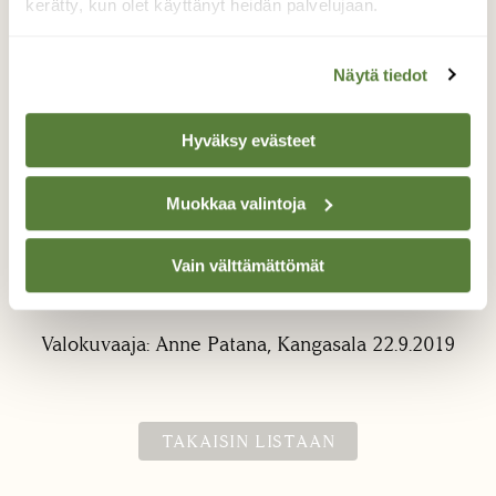
kerätty, kun olet käyttänyt heidän palvelujaan.
Näytä tiedot
Hyväksy evästeet
Kaunis asetelma
Muokkaa valintoja
Kangasalla on joutomaalla vieljan tähkää
Vain välttämättömät
muun kasvuston joukossa. Tällaine pirkko
somisti yhtä tähkää.
Valokuvaaja: Anne Patana, Kangasala 22.9.2019
TAKAISIN LISTAAN