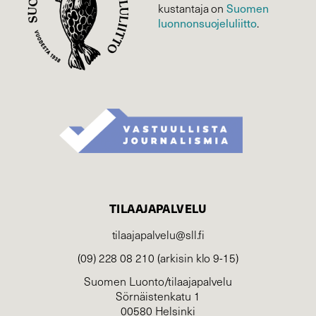
Suomen
kustantaja on
luonnonsuojelu­liitto
.
TILAAJAPALVELU
tilaajapalvelu@sll.fi
(09) 228 08 210 (arkisin klo 9-15)
Suomen Luonto/tilaajapalvelu
Sörnäistenkatu 1
00580 Helsinki