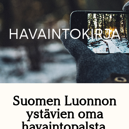
HAVAINTOKIRJA
Suomen Luonnon
ystävien oma
havaintopalsta.