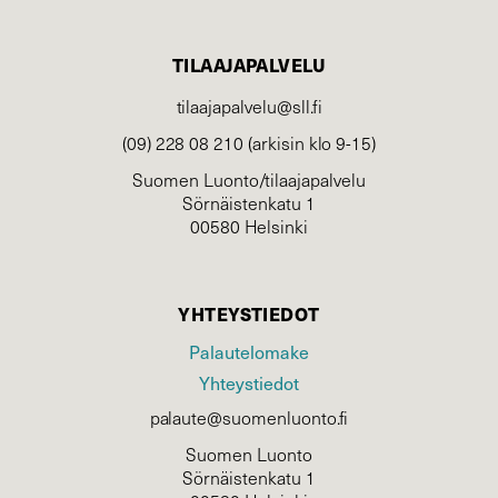
TILAAJAPALVELU
tilaajapalvelu@sll.fi
(09) 228 08 210 (arkisin klo 9-15)
Suomen Luonto/tilaajapalvelu
Sörnäistenkatu 1
00580 Helsinki
YHTEYSTIEDOT
Palautelomake
Yhteystiedot
palaute@suomenluonto.fi
Suomen Luonto
Sörnäistenkatu 1