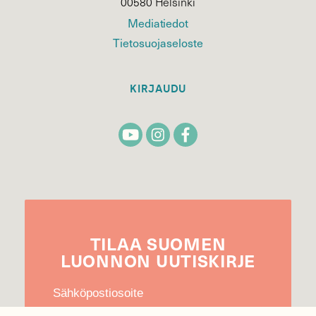
00580 Helsinki
Mediatiedot
Tietosuojaseloste
KIRJAUDU
TILAA
SUOMEN
LUONNON
UUTIS­KIRJE
Sähköpostiosoite