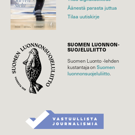
Äänestä parasta juttua
Tilaa uutiskirje
SUOMEN LUONNON­
SUOJELU­LIITTO
Suomen Luonto -lehden
kustantaja on
Suomen
luonnonsuojelu­liitto
.