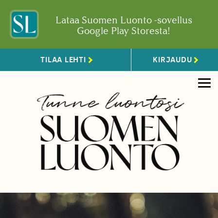
Lataa Suomen Luonto -sovellus
Google Play Storesta!
TILAA LEHTI
KIRJAUDU