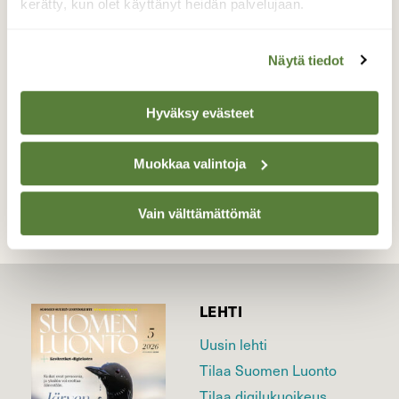
kerätty, kun olet käyttänyt heidän palvelujaan.
itse asiassa enemmän kuin heti kuivan kesän
jälkeen
Näytä tiedot
Valokuvaaja: Anne Patana, Kangasala 23.9.2019
Hyväksy evästeet
TAKAISIN LISTAAN
Muokkaa valintoja
Vain välttämättömät
LEHTI
Uusin lehti
Tilaa Suomen Luonto
Tilaa digilukuoikeus