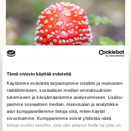
Tämä sivusto käyttää evästeitä
Käytämme evästeitä tarjoamamme sisällön ja mainosten
räätälöimiseen, sosiaalisen median ominaisuuksien
tukemiseen ja kävijämäärämme analysoimiseen. Lisäksi
jaamme sosiaalisen median, mainosalan ja analytiikka-
alan kumppaneillemme tietoja siitä, miten käytät
Sienten aikaan
sivustoamme. Kumppanimme voivat yhdistää näitä
tietoja muihin tietoihin, joita olet antanut heille tai joita on
Vielä ponnahtelee sieniä pintaan reippaasti -