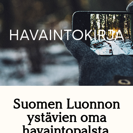
HAVAINTOKIRJA
Suomen Luonnon
ystävien oma
havaintopalsta.