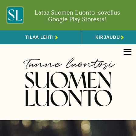
Lataa Suomen Luonto -sovellus
Google Play Storesta!
TILAA LEHTI
KIRJAUDU