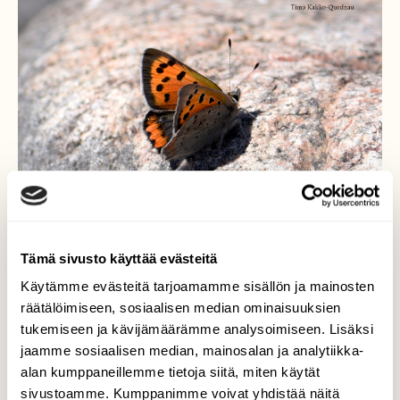
Tämä sivusto käyttää evästeitä
Käytämme evästeitä tarjoamamme sisällön ja mainosten
Kaunis pikkukultasiipi
räätälöimiseen, sosiaalisen median ominaisuuksien
tukemiseen ja kävijämäärämme analysoimiseen. Lisäksi
kalliolla
jaamme sosiaalisen median, mainosalan ja analytiikka-
alan kumppaneillemme tietoja siitä, miten käytät
Kalliolla lenteli kaunis pieni päiväperhonen.
sivustoamme. Kumppanimme voivat yhdistää näitä
Lähelle ja kuvausetäisyydelle päästyäni