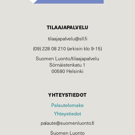
TILAAJAPALVELU
tilaajapalvelu@sll.fi
(09) 228 08 210 (arkisin klo 9-15)
Suomen Luonto/tilaajapalvelu
Sörnäistenkatu 1
00580 Helsinki
YHTEYSTIEDOT
Palautelomake
Yhteystiedot
palaute@suomenluonto.fi
Suomen Luonto