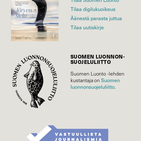
Tilaa digilukuoikeus
Äänestä parasta juttua
Tilaa uutiskirje
SUOMEN LUONNON­
SUOJELU­LIITTO
Suomen Luonto -lehden
kustantaja on
Suomen
luonnonsuojelu­liitto
.