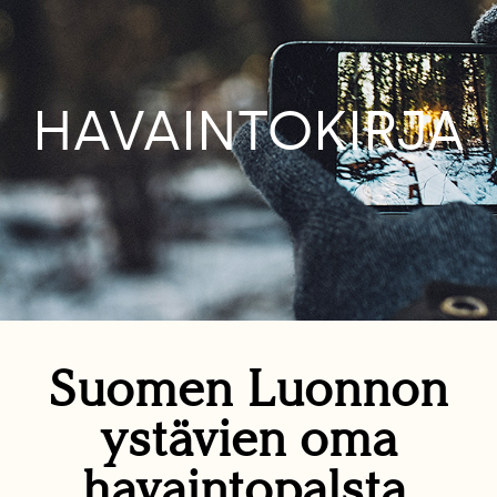
HAVAINTOKIRJA
Suomen Luonnon
ystävien oma
havaintopalsta.