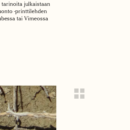
 tarinoita julkaistaan
onto -printtilehden
tubessa tai Vimeossa