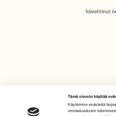
Talvehtinut n
Tämä sivusto käyttää eväs
Käytämme evästeitä tarjoa
LEHTI
ominaisuuksien tukemisee
Uusin lehti