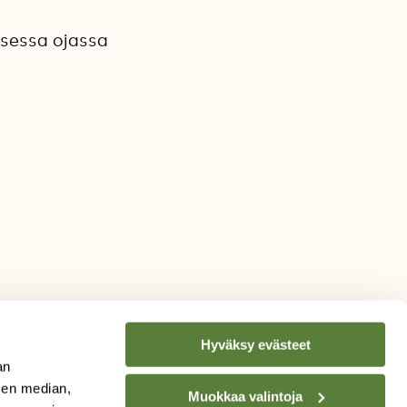
visessa ojassa
Hyväksy evästeet
an
sen median,
Muokkaa valintoja