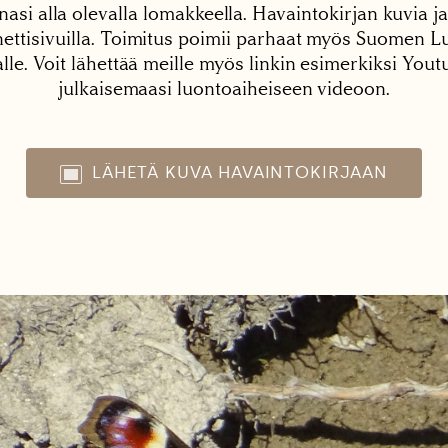
nasi alla olevalla lomakkeella. Havaintokirjan kuvia ja
tisivuilla. Toimitus poimii parhaat myös Suomen Lu
alle. Voit lähettää meille myös linkin esimerkiksi You
julkaisemaasi luontoaiheiseen videoon.
LÄHETÄ KUVA HAVAINTOKIRJAAN