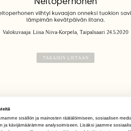
Neitoperhonen
eitoperhonen viihtyi kuvaajan onneksi tuokion sa
lämpimän kevätpäivän iltana.
Valokuvaaja: Liisa Niiva-Korpela, Taipalsaari 24.5.2020
TAKAISIN LISTAAN
teitä
mamme sisällön ja mainosten räätälöimiseen, sosiaalisen medi
TILAAJAPALVELU
n ja kävijämäärämme analysoimiseen. Lisäksi jaamme sosiaali
tilaajapalvelu@sll.fi