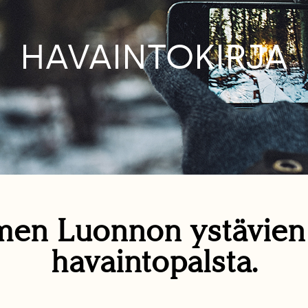
HAVAINTOKIRJA
en Luonnon ystävie
havaintopalsta.