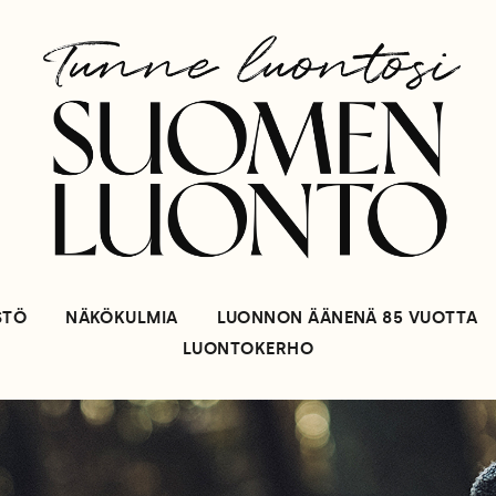
STÖ
NÄKÖKULMIA
LUONNON ÄÄNENÄ 85 VUOTTA
LUONTOKERHO