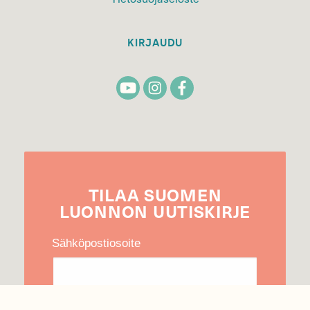
KIRJAUDU
TILAA
SUOMEN
LUONNON
UUTIS­KIRJE
Sähköpostiosoite
Hyväksyn tietojeni käytön uutiskirjeen