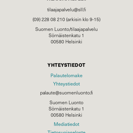
tilaajapalvelu@sll.fi
(09) 228 08 210 (arkisin klo 9-15)
Suomen Luonto/tilaajapalvelu
Sörnäistenkatu 1
00580 Helsinki
YHTEYSTIEDOT
Palautelomake
Yhteystiedot
palaute@suomenluonto.fi
Suomen Luonto
Sörnäistenkatu 1
00580 Helsinki
Mediatiedot
Tietosuojaseloste