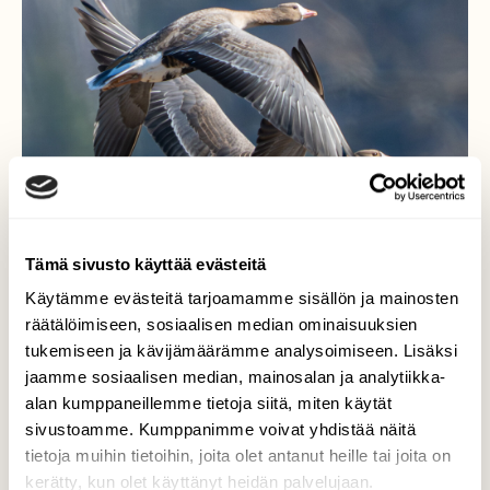
Tämä sivusto käyttää evästeitä
Käytämme evästeitä tarjoamamme sisällön ja mainosten
räätälöimiseen, sosiaalisen median ominaisuuksien
tukemiseen ja kävijämäärämme analysoimiseen. Lisäksi
Käymme yhdessä
jaamme sosiaalisen median, mainosalan ja analytiikka-
alan kumppaneillemme tietoja siitä, miten käytät
näin aina päällekäin. Tundrahanhea (Anser
sivustoamme. Kumppanimme voivat yhdistää näitä
albifrons)
tietoja muihin tietoihin, joita olet antanut heille tai joita on
kerätty, kun olet käyttänyt heidän palvelujaan.