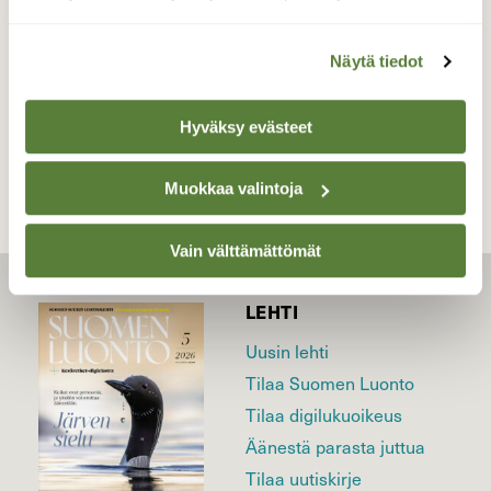
Valokuvaaja: Markku Saarinen, Paimela 11.4
Näytä tiedot
TAKAISIN LISTAAN
Hyväksy evästeet
Muokkaa valintoja
Vain välttämättömät
LEHTI
Uusin lehti
Tilaa Suomen Luonto
Tilaa digilukuoikeus
Äänestä parasta juttua
Tilaa uutiskirje