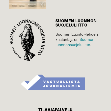
SUOMEN LUONNON­
SUOJELU­LIITTO
Suomen Luonto -lehden
Suomen
kustantaja on
luonnonsuojelu­liitto
.
TILAAJAPALVELU