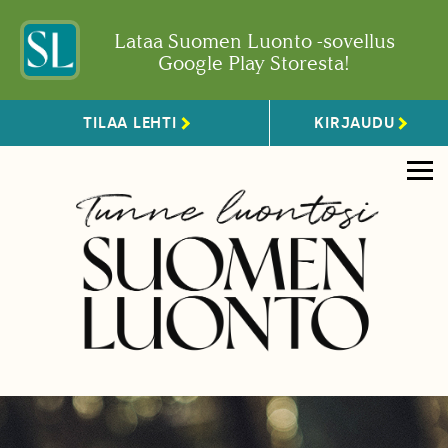
Lataa Suomen Luonto -sovellus
Google Play Storesta!
TILAA LEHTI
KIRJAUDU