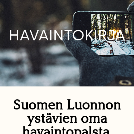
HAVAINTOKIRJA
Suomen Luonnon
ystävien oma
havaintopalsta.