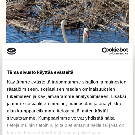
Tämä sivusto käyttää evästeitä
Käytämme evästeitä tarjoamamme sisällön ja mainosten
räätälöimiseen, sosiaalisen median ominaisuuksien
tukemiseen ja kävijämäärämme analysoimiseen. Lisäksi
Kyhmyjoutsenpariskunta
jaamme sosiaalisen median, mainosalan ja analytiikka-
alan kumppaneillemme tietoja siitä, miten käytät
Ylväs pariskunta.
sivustoamme. Kumppanimme voivat yhdistää näitä
tietoja muihin tietoihin, joita olet antanut heille tai joita on
Valokuvaaja: Kirsi-Marja Joenpolvi, Kotka
kerätty, kun olet käyttänyt heidän palvelujaan.