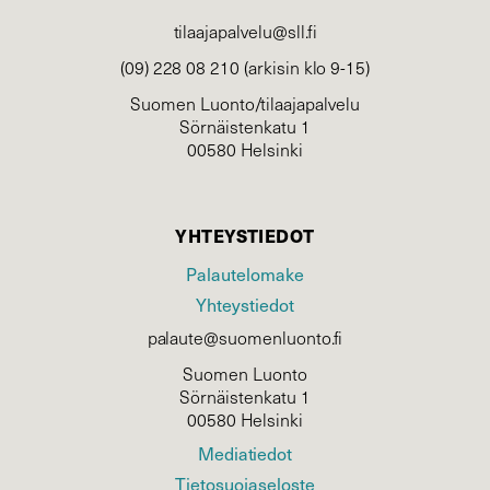
tilaajapalvelu@sll.fi
(09) 228 08 210 (arkisin klo 9-15)
Suomen Luonto/tilaajapalvelu
Sörnäistenkatu 1
00580 Helsinki
YHTEYSTIEDOT
Palautelomake
Yhteystiedot
palaute@suomenluonto.fi
Suomen Luonto
Sörnäistenkatu 1
00580 Helsinki
Mediatiedot
Tietosuojaseloste