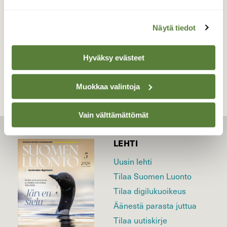
02.04.2026
Näytä tiedot
TAKAISIN LISTAAN
Hyväksy evästeet
Muokkaa valintoja
Vain välttämättömät
LEHTI
Uusin lehti
Tilaa Suomen Luonto
Tilaa digilukuoikeus
Äänestä parasta juttua
Tilaa uutiskirje