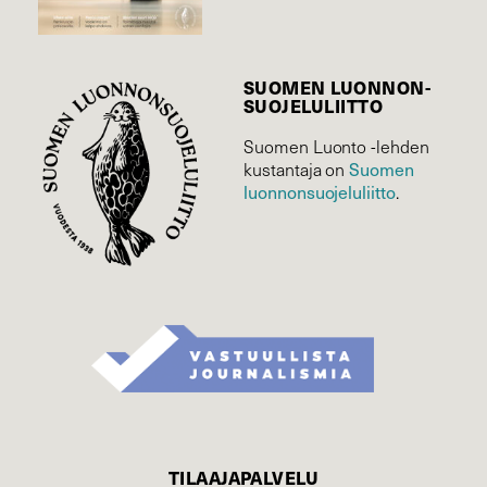
SUOMEN LUONNON­
SUOJELU­LIITTO
Suomen Luonto -lehden
Suomen
kustantaja on
luonnonsuojelu­liitto
.
TILAAJAPALVELU