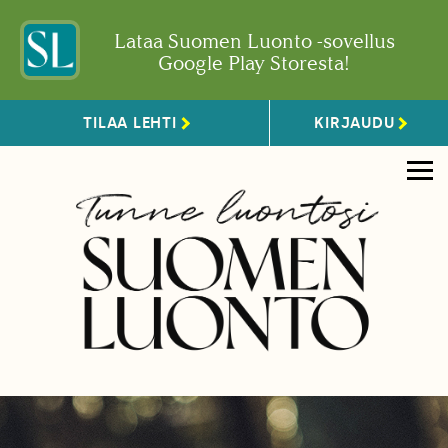
Lataa Suomen Luonto -sovellus
Google Play Storesta!
TILAA LEHTI
KIRJAUDU