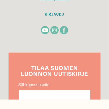
KIRJAUDU
TILAA
SUOMEN
LUONNON
UUTIS­KIRJE
Sähköpostiosoite
Hyväksyn tietojeni käytön uutiskirjeen