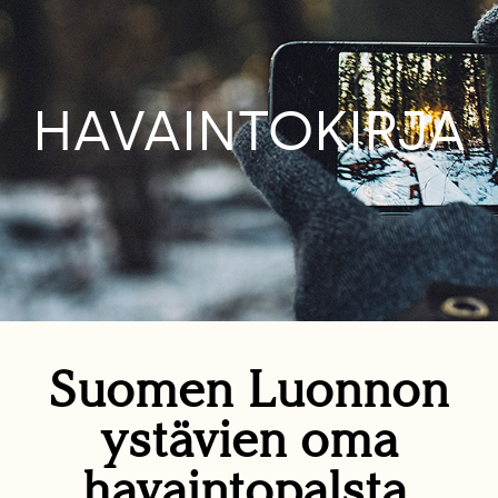
HAVAINTOKIRJA
Suomen Luonnon
ystävien oma
havaintopalsta.