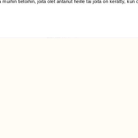
 muihin tietoihin, joita olet antanut heille tai joita on kerätty, kun 
(09) 228 08 210 (arkisin
klo 9-15)
Suomen
Luonto/tilaajapalvelu
Sörnäistenkatu 1
00580 Helsinki
ELU­
YHTEYSTIEDOT
ntaja on
Palautelomake
Yhteystiedot
palaute@suomenluonto.fi
Suomen Luonto
Sörnäistenkatu 1
00580 Helsinki
Mediatiedot
Tietosuojaseloste