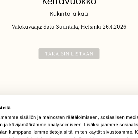
Keltavuokko
Kukinta-aikaa
Valokuvaaja: Satu Suuntala, Helsinki 26.4.2026
TAKAISIN LISTAAN
teitä
mamme sisällön ja mainosten räätälöimiseen, sosiaalisen medi
TILAAJAPALVELU
n ja kävijämäärämme analysoimiseen. Lisäksi jaamme sosiaali
tilaajapalvelu@sll.fi
-alan kumppaneillemme tietoja siitä, miten käytät sivustoamme