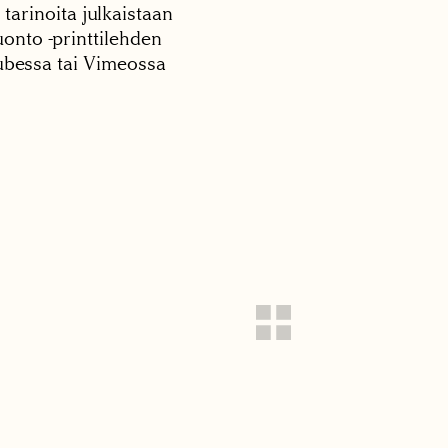
 tarinoita julkaistaan
onto -printtilehden
tubessa tai Vimeossa