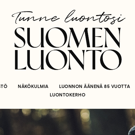
STÖ
NÄKÖKULMIA
LUONNON ÄÄNENÄ 85 VUOTTA
LUONTOKERHO