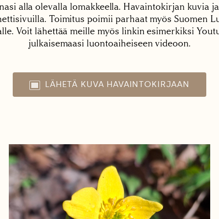
nasi alla olevalla lomakkeella. Havaintokirjan kuvia ja
tisivuilla. Toimitus poimii parhaat myös Suomen Lu
alle. Voit lähettää meille myös linkin esimerkiksi You
julkaisemaasi luontoaiheiseen videoon.
LÄHETÄ KUVA HAVAINTOKIRJAAN