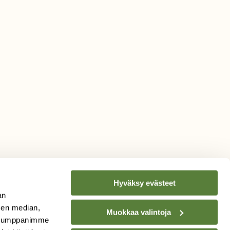
Hyväksy evästeet
an
sen median,
Muokkaa valintoja
. Kumppanimme
TILAA
SUOMEN