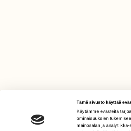
Tämä sivusto käyttää eväs
Käytämme evästeitä tarjoa
LEHTI
ominaisuuksien tukemisee
Uusin lehti
mainosalan ja analytiikka