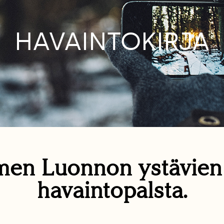
HAVAINTOKIRJA
en Luonnon ystävie
havaintopalsta.