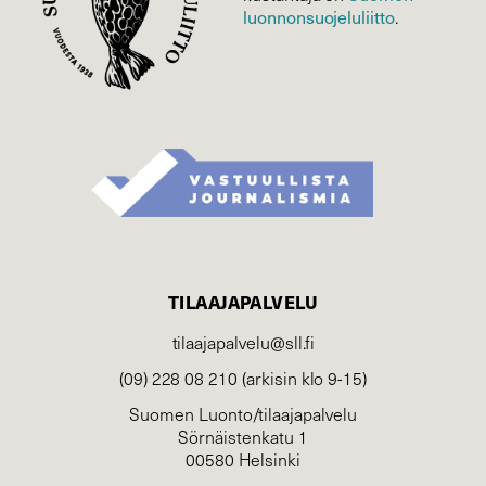
luonnonsuojelu­liitto
.
TILAAJAPALVELU
tilaajapalvelu@sll.fi
(09) 228 08 210 (arkisin klo 9-15)
Suomen Luonto/tilaajapalvelu
Sörnäistenkatu 1
00580 Helsinki