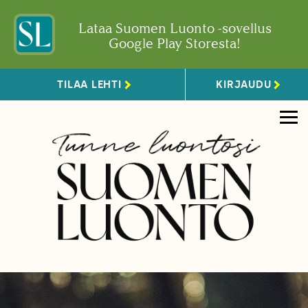
Lataa Suomen Luonto -sovellus
Google Play Storesta!
TILAA LEHTI
KIRJAUDU