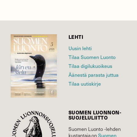
LEHTI
Uusin lehti
Tilaa Suomen Luonto
Tilaa digilukuoikeus
Äänestä parasta juttua
Tilaa uutiskirje
SUOMEN LUONNON­
SUOJELU­LIITTO
Suomen Luonto -lehden
kustantaja on
Suomen