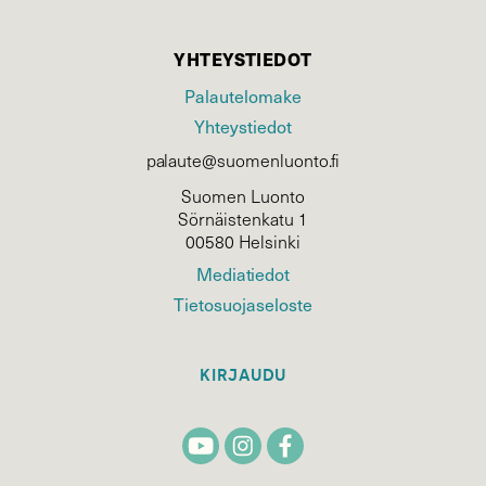
YHTEYSTIEDOT
Palautelomake
Yhteystiedot
palaute@suomenluonto.fi
Suomen Luonto
Sörnäistenkatu 1
00580 Helsinki
Mediatiedot
Tietosuojaseloste
KIRJAUDU