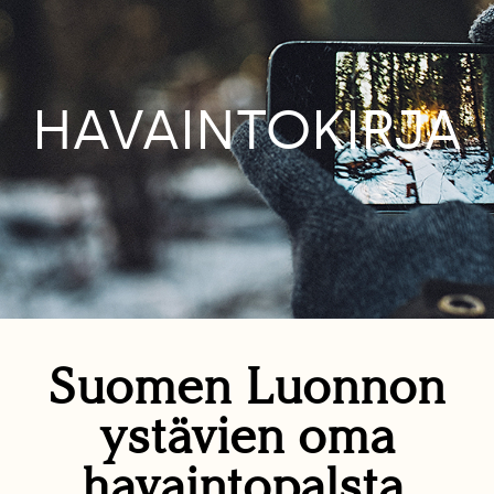
HAVAINTOKIRJA
Suomen Luonnon
ystävien oma
havaintopalsta.