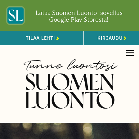
Lataa Suomen Luonto -sovellus
Google Play Storesta!
TILAA LEHTI
KIRJAUDU