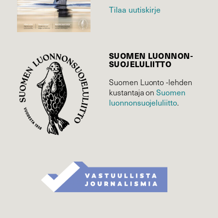
Tilaa uutiskirje
SUOMEN LUONNON­
SUOJELU­LIITTO
Suomen Luonto -lehden
Suomen
kustantaja on
luonnonsuojelu­liitto
.