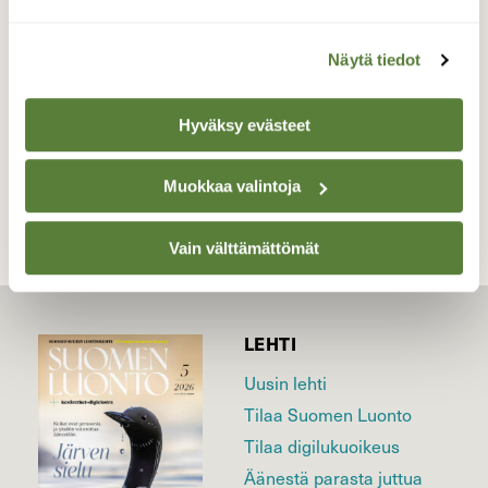
Valokuvaaja: Juhani Peltonen, Lahnajärvi
30.6.2025
Näytä tiedot
Hyväksy evästeet
TAKAISIN LISTAAN
Muokkaa valintoja
Vain välttämättömät
LEHTI
Uusin lehti
Tilaa Suomen Luonto
Tilaa digilukuoikeus
Äänestä parasta juttua