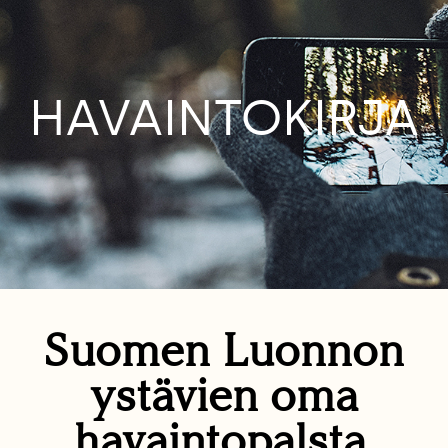
HAVAINTOKIRJA
Suomen Luonnon
ystävien oma
havaintopalsta.