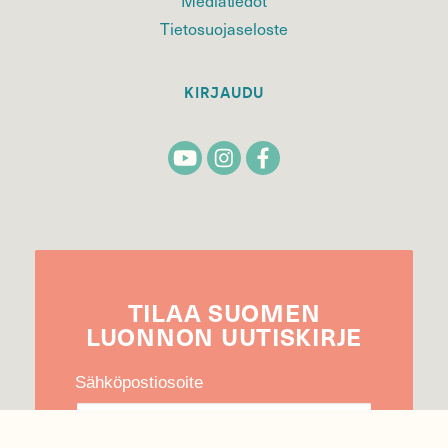
Tietosuojaseloste
KIRJAUDU
TILAA
SUOMEN
LUONNON
UUTIS­KIRJE
Sähköpostiosoite