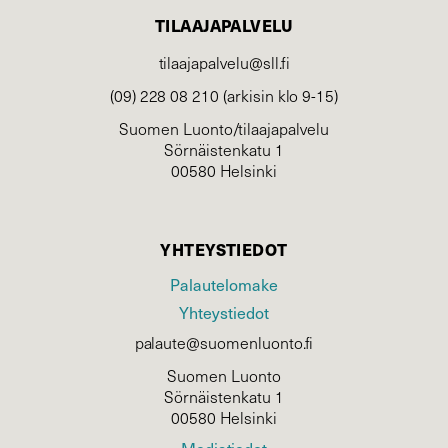
TILAAJAPALVELU
tilaajapalvelu@sll.fi
(09) 228 08 210 (arkisin klo 9-15)
Suomen Luonto/tilaajapalvelu
Sörnäistenkatu 1
00580 Helsinki
YHTEYSTIEDOT
Palautelomake
Yhteystiedot
palaute@suomenluonto.fi
Suomen Luonto
Sörnäistenkatu 1
00580 Helsinki
Mediatiedot