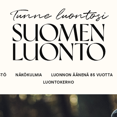
STÖ
NÄKÖKULMIA
LUONNON ÄÄNENÄ 85 VUOTTA
LUONTOKERHO