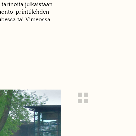
 tarinoita julkaistaan
onto -printtilehden
tubessa tai Vimeossa