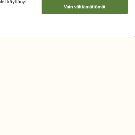
olet käyttänyt
Sähköpostiosoite
Vain välttämättömät
Hyväksyn tietojeni käytön
uutiskirjeen lähettämiseen
Tietosuojaseloste