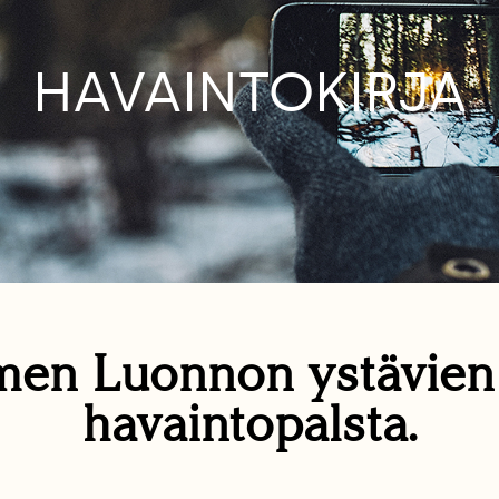
HAVAINTOKIRJA
en Luonnon ystävie
havaintopalsta.