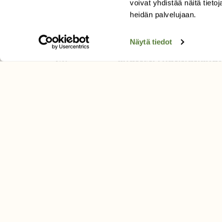
voivat yhdistää näitä tietoja
Äänestä parasta juttua
heidän palvelujaan.
Tilaa uutiskirje
Näytä tiedot
SUOMEN LUONNON­SUOJ
LIITTO
Suomen Luonto -lehden kusta
Suomen luonnonsuojelu­liitto
.