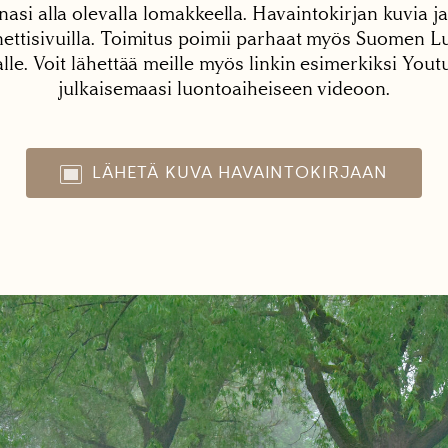
nasi alla olevalla lomakkeella. Havaintokirjan kuvia ja
tisivuilla. Toimitus poimii parhaat myös Suomen Lu
alle. Voit lähettää meille myös linkin esimerkiksi You
julkaisemaasi luontoaiheiseen videoon.
LÄHETÄ KUVA HAVAINTOKIRJAAN