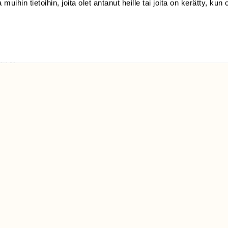
 muihin tietoihin, joita olet antanut heille tai joita on kerätty, kun 
Suomen
Luonto/tilaajapalvelu
Sörnäistenkatu 1
00580 Helsinki
ELU­
YHTEYSTIEDOT
ntaja on
Palautelomake
Yhteystiedot
palaute@suomenluonto.fi
Suomen Luonto
Sörnäistenkatu 1
00580 Helsinki
Mediatiedot
Tietosuojaseloste