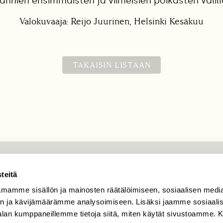
anhien ensimmäisten ja viimeisien poikasten välill
Valokuvaaja: Reijo Juurinen, Helsinki Kesäkuu
TAKAISIN LISTAAN
TILAAJAPALVELU
teitä
tilaajapalvelu@sll.fi
mamme sisällön ja mainosten räätälöimiseen, sosiaalisen medi
n ja kävijämäärämme analysoimiseen. Lisäksi jaamme sosiaali
(09) 228 08 210 (arkisin
-alan kumppaneillemme tietoja siitä, miten käytät sivustoamme
klo 9-15)