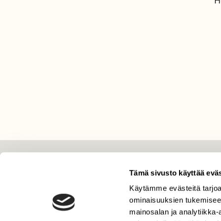
H
LEHTI
Tämä sivusto käyttää eväs
Uusin lehti
Käytämme evästeitä tarjoa
ominaisuuksien tukemisee
Tilaa Suomen Luonto
mainosalan ja analytiikka
Tilaa digilukuoikeus