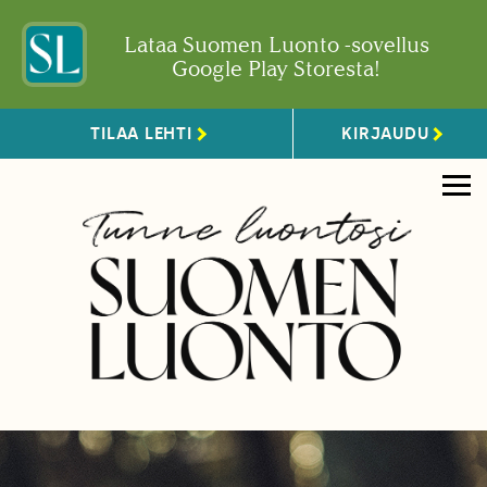
Lataa Suomen Luonto -sovellus
Google Play Storesta!
TILAA LEHTI
KIRJAUDU