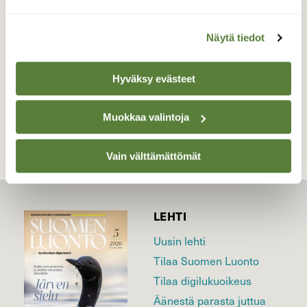
Valokuvaaja: Liisa Niiva-Korpela, Lappeenranta
14.4.2026
Näytä tiedot
Hyväksy evästeet
TAKAISIN LISTAAN
Muokkaa valintoja
Vain välttämättömät
LEHTI
Uusin lehti
Tilaa Suomen Luonto
Tilaa digilukuoikeus
Äänestä parasta juttua