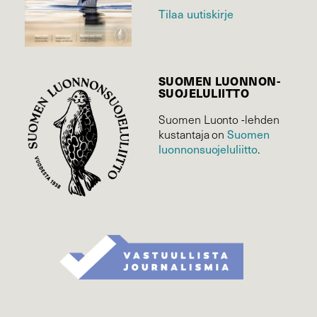
Tilaa uutiskirje
SUOMEN LUONNON­
SUOJELU­LIITTO
Suomen Luonto -lehden
Suomen
kustantaja on
luonnonsuojelu­liitto
.