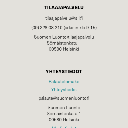
TILAAJAPALVELU
tilaajapalvelu@sll.fi
(09) 228 08 210 (arkisin klo 9-15)
Suomen Luonto/tilaajapalvelu
Sörnäistenkatu 1
00580 Helsinki
YHTEYSTIEDOT
Palautelomake
Yhteystiedot
palaute@suomenluonto.fi
Suomen Luonto
Sörnäistenkatu 1
00580 Helsinki
Mediatiedot