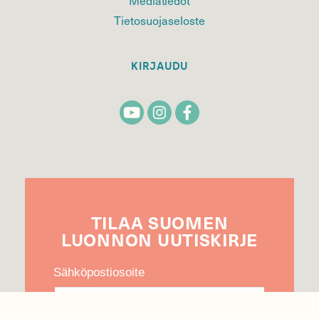
Tietosuojaseloste
KIRJAUDU
TILAA
SUOMEN
LUONNON
UUTIS­KIRJE
Sähköpostiosoite