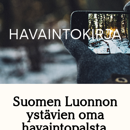
HAVAINTOKIRJA
Suomen Luonnon
ystävien oma
havaintopalsta.