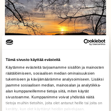
Tämä sivusto käyttää evästeitä
Käytämme evästeitä tarjoamamme sisällön ja mainosten
räätälöimiseen, sosiaalisen median ominaisuuksien
tukemiseen ja kävijämäärämme analysoimiseen. Lisäksi
jaamme sosiaalisen median, mainosalan ja analytiikka-
alan kumppaneillemme tietoja siitä, miten käytät
Kevätillan maisemaa
sivustoamme. Kumppanimme voivat yhdistää näitä
tietoja muihin tietoihin, joita olet antanut heille tai joita on
Huhtikuinen Saimaanäkymä.
kerätty, kun olet käyttänyt heidän palvelujaan.