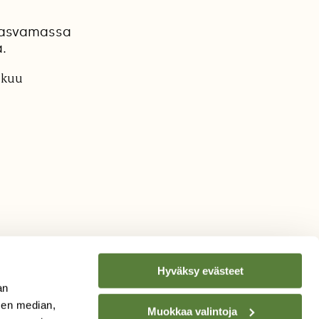
o kasvamassa
.
ikuu
Hyväksy evästeet
an
sen median,
Muokkaa valintoja