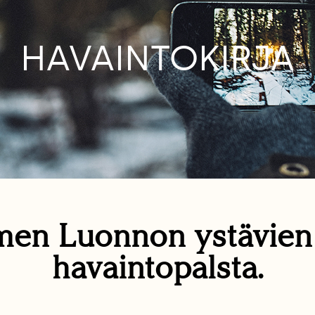
HAVAINTOKIRJA
en Luonnon ystävie
havaintopalsta.