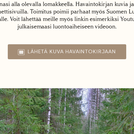
nasi alla olevalla lomakkeella. Havaintokirjan kuvia ja
tisivuilla. Toimitus poimii parhaat myös Suomen Lu
alle. Voit lähettää meille myös linkin esimerkiksi You
julkaisemaasi luontoaiheiseen videoon.
LÄHETÄ KUVA HAVAINTOKIRJAAN