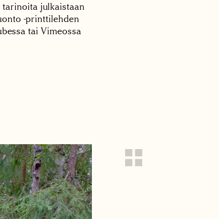
 tarinoita julkaistaan
onto -printtilehden
tubessa tai Vimeossa