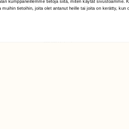
-alan kumppaneillemme tietoja siitä, miten käytät sivustoamme
 muihin tietoihin, joita olet antanut heille tai joita on kerätty, kun 
(09) 228 08 210 (arkisin
klo 9-15)
Suomen
Luonto/tilaajapalvelu
Sörnäistenkatu 1
00580 Helsinki
ELU­
YHTEYSTIEDOT
ntaja on
Palautelomake
Yhteystiedot
palaute@suomenluonto.fi
Suomen Luonto
Sörnäistenkatu 1
00580 Helsinki
Mediatiedot
Tietosuojaseloste