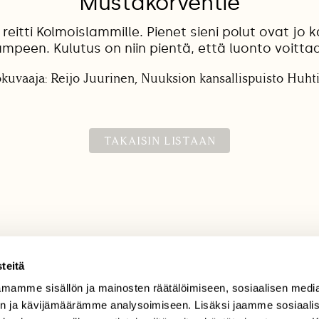
Mustakorventie
reitti Kolmoislammille. Pienet sieni polut ovat j
umpeen. Kulutus on niin pientä, että luonto voittaa
okuvaaja: Reijo Juurinen, Nuuksion kansallispuisto Huht
TAKAISIN LISTAAN
teitä
mamme sisällön ja mainosten räätälöimiseen, sosiaalisen medi
TILAAJAPALVELU
n ja kävijämäärämme analysoimiseen. Lisäksi jaamme sosiaali
tilaajapalvelu@sll.fi