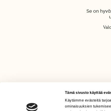
Se on hyvä 
Val
Tämä sivusto käyttää eväs
Käytämme evästeitä tarjoa
LEHTI
ominaisuuksien tukemisee
Uusin lehti