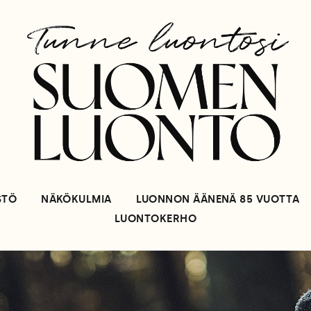
STÖ
NÄKÖKULMIA
LUONNON ÄÄNENÄ 85 VUOTTA
LUONTOKERHO