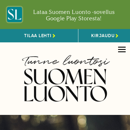
Lataa Suomen Luonto -sovellus
Google Play Storesta!
TILAA LEHTI
KIRJAUDU