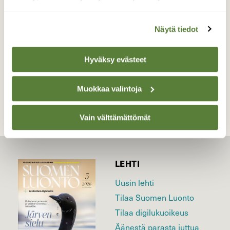
24.3.2026 Klo:05.50 Turku
Valokuvaaja: Juhani Peltonen, Turku 24.3.2026
Näytä tiedot
Hyväksy evästeet
TAKAISIN LISTAAN
Muokkaa valintoja
Vain välttämättömät
LEHTI
Uusin lehti
Tilaa Suomen Luonto
Tilaa digilukuoikeus
Äänestä parasta juttua