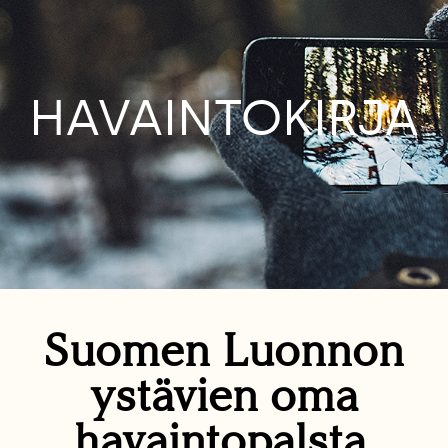
HAVAINTOKIRJA
Suomen Luonnon
ystävien oma
havaintopalsta.