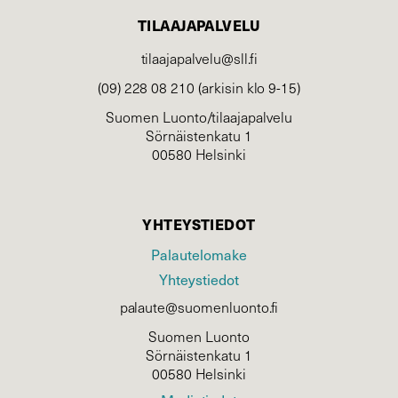
TILAAJAPALVELU
tilaajapalvelu@sll.fi
(09) 228 08 210 (arkisin klo 9-15)
Suomen Luonto/tilaajapalvelu
Sörnäistenkatu 1
00580 Helsinki
YHTEYSTIEDOT
Palautelomake
Yhteystiedot
palaute@suomenluonto.fi
Suomen Luonto
Sörnäistenkatu 1
00580 Helsinki