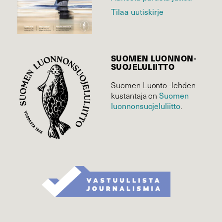
Tilaa uutiskirje
SUOMEN LUONNON­
SUOJELU­LIITTO
Suomen Luonto -lehden
kustantaja on
Suomen
luonnonsuojelu­liitto
.