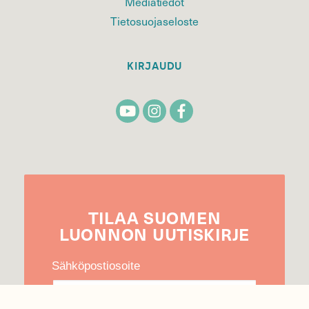
Mediatiedot
Tietosuojaseloste
KIRJAUDU
TILAA
SUOMEN
LUONNON
UUTIS­KIRJE
Sähköpostiosoite