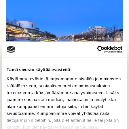
Tämä sivusto käyttää evästeitä
Käytämme evästeitä tarjoamamme sisällön ja mainosten
räätälöimiseen, sosiaalisen median ominaisuuksien
tukemiseen ja kävijämäärämme analysoimiseen. Lisäksi
jaamme sosiaalisen median, mainosalan ja analytiikka-
alan kumppaneillemme tietoja siitä, miten käytät
Kevättä ilmassa…
sivustoamme. Kumppanimme voivat yhdistää näitä
tietoja muihin tietoihin, joita olet antanut heille tai joita on
Varhainen aamu Aurajoella kukkaloistossa
kerätty, kun olet käyttänyt heidän palvelujaan.