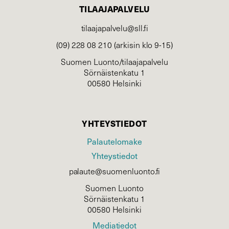
TILAAJAPALVELU
tilaajapalvelu@sll.fi
(09) 228 08 210 (arkisin klo 9-15)
Suomen Luonto/tilaajapalvelu
Sörnäistenkatu 1
00580 Helsinki
YHTEYSTIEDOT
Palautelomake
Yhteystiedot
palaute@suomenluonto.fi
Suomen Luonto
Sörnäistenkatu 1
00580 Helsinki
Mediatiedot