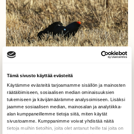
Tämä sivusto käyttää evästeitä
Käytämme evästeitä tarjoamamme sisällön ja mainosten
räätälöimiseen, sosiaalisen median ominaisuuksien
tukemiseen ja kävijämäärämme analysoimiseen. Lisäksi
Teeri
jaamme sosiaalisen median, mainosalan ja analytiikka-
alan kumppaneillemme tietoja siitä, miten käytät
Pellolla oli noin 30 teeriä
sivustoamme. Kumppanimme voivat yhdistää näitä
soidintamassa,joista yhden sain vangittua
tietoja muihin tietoihin, joita olet antanut heille tai joita on
kuvaan