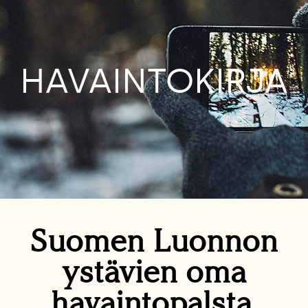
HAVAINTOKIRJA
Suomen Luonnon
ystävien oma
havaintopalsta.