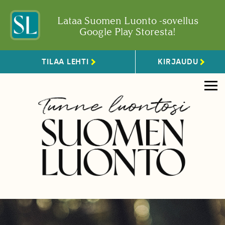
Lataa Suomen Luonto -sovellus
Google Play Storesta!
TILAA LEHTI
KIRJAUDU