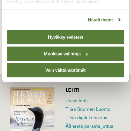
kerätty, kun olet käyttänyt heidän palvelujaan.
Valokuvaaja: Susanna Hannula, Lieto 22.3.2026
Näytä tiedot
TAKAISIN LISTAAN
Hyväksy evästeet
Muokkaa valintoja
Vain välttämättömät
LEHTI
Uusin lehti
Tilaa Suomen Luonto
Tilaa digilukuoikeus
Äänestä parasta juttua