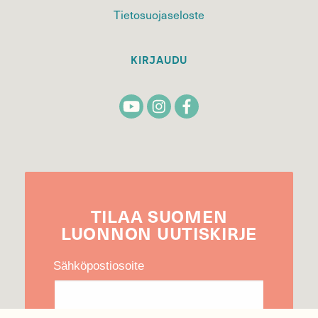
Tietosuojaseloste
KIRJAUDU
TILAA
SUOMEN
LUONNON
UUTIS­KIRJE
Sähköpostiosoite