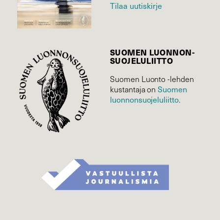
Tilaa uutiskirje
SUOMEN LUONNON­
SUOJELU­LIITTO
Suomen Luonto -lehden
Suomen
kustantaja on
luonnonsuojelu­liitto
.