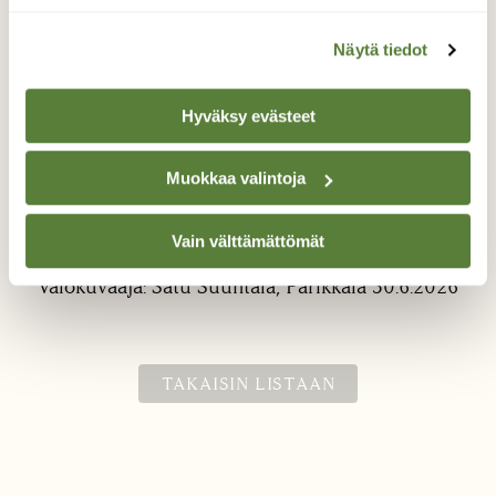
Näytä tiedot
Hyväksy evästeet
Muokkaa valintoja
Kiitäjä ruusuruoholla
Perhosten kesää
Vain välttämättömät
Valokuvaaja: Satu Suuntala, Parikkala 30.6.2026
TAKAISIN LISTAAN