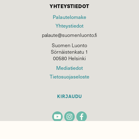
YHTEYSTIEDOT
Palautelomake
Yhteystiedot
palaute@suomenluonto.fi
Suomen Luonto
Sörnäistenkatu 1
00580 Helsinki
Mediatiedot
Tietosuojaseloste
KIRJAUDU