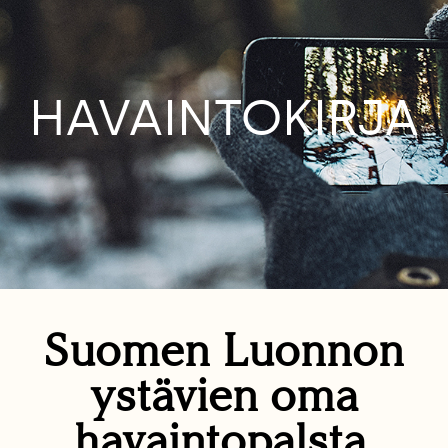
HAVAINTOKIRJA
Suomen Luonnon
ystävien oma
havaintopalsta.