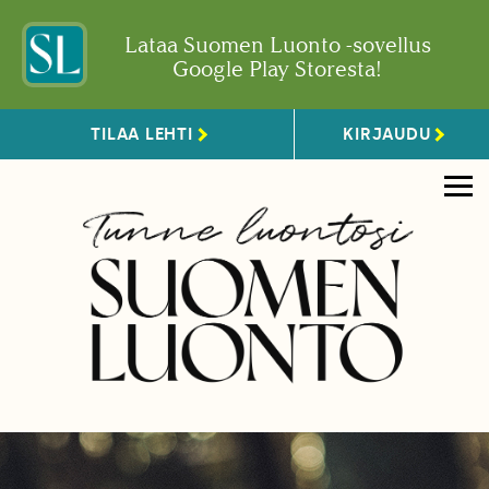
Lataa Suomen Luonto -sovellus
Google Play Storesta!
TILAA LEHTI
KIRJAUDU