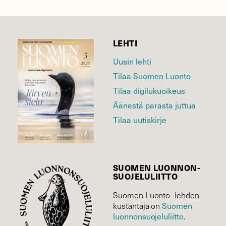
LEHTI
Uusin lehti
Tilaa Suomen Luonto
Tilaa digilukuoikeus
Äänestä parasta juttua
Tilaa uutiskirje
SUOMEN LUONNON­
SUOJELU­LIITTO
Suomen Luonto -lehden
Suomen
kustantaja on
luonnonsuojelu­liitto
.