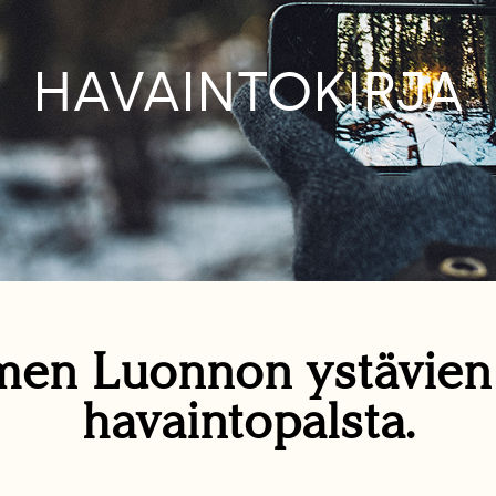
HAVAINTOKIRJA
en Luonnon ystävie
havaintopalsta.