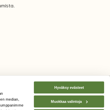
umista.
Hyväksy evästeet
an
sen median,
TILAA
SUOMEN
Muokkaa valintoja
. Kumppanimme
LUONNON
UUTIS­KIRJE