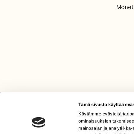
Monet 
Tämä sivusto käyttää eväs
LEHTI
Käytämme evästeitä tarjoa
Uusin lehti
ominaisuuksien tukemisee
mainosalan ja analytiikka
Tilaa Suomen Luonto