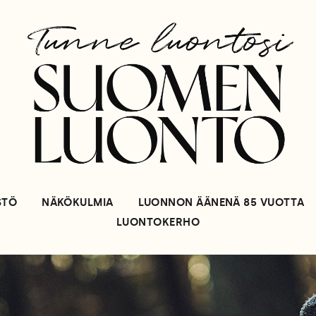
STÖ
NÄKÖKULMIA
LUONNON ÄÄNENÄ 85 VUOTTA
LUONTOKERHO