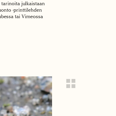
 tarinoita julkaistaan
onto -printtilehden
tubessa tai Vimeossa