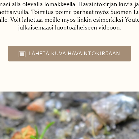
nasi alla olevalla lomakkeella. Havaintokirjan kuvia ja
tisivuilla. Toimitus poimii parhaat myös Suomen Lu
alle. Voit lähettää meille myös linkin esimerkiksi You
julkaisemaasi luontoaiheiseen videoon.
LÄHETÄ KUVA HAVAINTOKIRJAAN