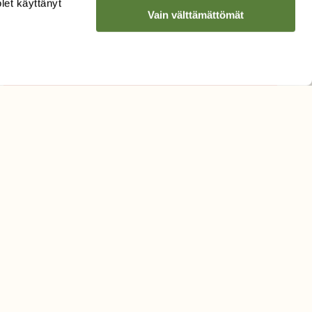
olet käyttänyt
Vain välttämättömät
Sähköpostiosoite
Hyväksyn tietojeni käytön
uutiskirjeen lähettämiseen
Tietosuojaseloste