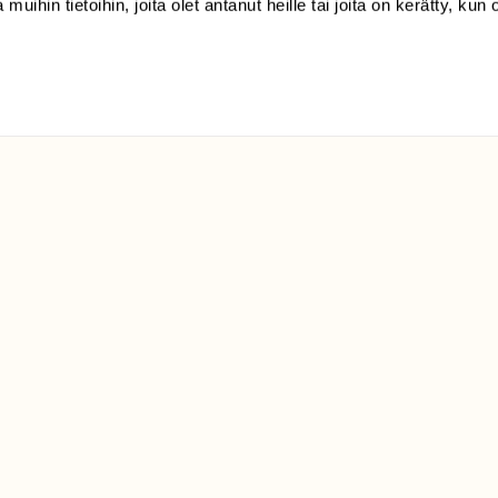
 muihin tietoihin, joita olet antanut heille tai joita on kerätty, kun 
klo 9-15)
Suomen
Luonto/tilaajapalvelu
Sörnäistenkatu 1
00580 Helsinki
ELU­
YHTEYSTIEDOT
ntaja on
Palautelomake
Yhteystiedot
palaute@suomenluonto.fi
Suomen Luonto
Sörnäistenkatu 1
00580 Helsinki
Mediatiedot
Tietosuojaseloste