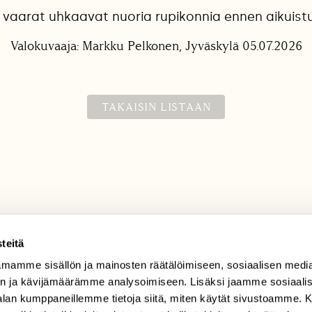
vaarat uhkaavat nuoria rupikonnia ennen aikuist
Valokuvaaja: Markku Pelkonen, Jyväskylä 05.07.2026
TAKAISIN LISTAAN
teitä
TILAAJAPALVELU
mamme sisällön ja mainosten räätälöimiseen, sosiaalisen medi
tilaajapalvelu@sll.fi
n ja kävijämäärämme analysoimiseen. Lisäksi jaamme sosiaali
-alan kumppaneillemme tietoja siitä, miten käytät sivustoamme
(09) 228 08 210 (arkisin