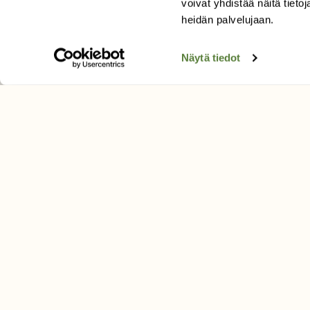
voivat yhdistää näitä tietoja
Tilaa digilukuoikeus
heidän palvelujaan.
Äänestä parasta juttua
Tilaa uutiskirje
Näytä tiedot
SUOMEN LUONNON­SUOJ
LIITTO
Suomen Luonto -lehden kusta
Suomen luonnonsuojelu­liitto
.