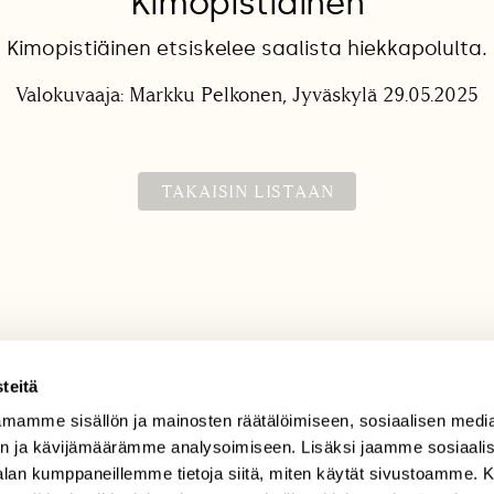
Kimopistiäinen
Kimopistiäinen etsiskelee saalista hiekkapolulta.
Valokuvaaja: Markku Pelkonen, Jyväskylä 29.05.2025
TAKAISIN LISTAAN
teitä
mamme sisällön ja mainosten räätälöimiseen, sosiaalisen medi
TILAAJAPALVELU
n ja kävijämäärämme analysoimiseen. Lisäksi jaamme sosiaali
tilaajapalvelu@sll.fi
-alan kumppaneillemme tietoja siitä, miten käytät sivustoamme