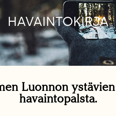
HAVAINTOKIRJA
en Luonnon ystävie
havaintopalsta.