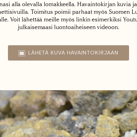
nasi alla olevalla lomakkeella. Havaintokirjan kuvia ja
tisivuilla. Toimitus poimii parhaat myös Suomen Lu
alle. Voit lähettää meille myös linkin esimerkiksi You
julkaisemaasi luontoaiheiseen videoon.
LÄHETÄ KUVA HAVAINTOKIRJAAN