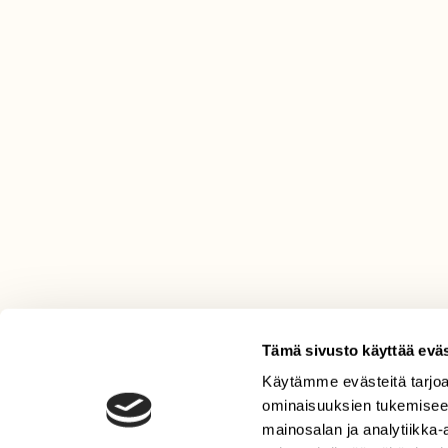
Tämä sivusto käyttää eväs
Käytämme evästeitä tarjoa
LEHTI
ominaisuuksien tukemisee
Uusin lehti
mainosalan ja analytiikka