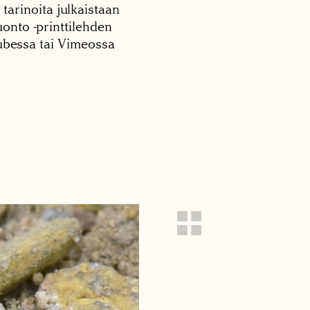
 tarinoita julkaistaan
onto -printtilehden
tubessa tai Vimeossa