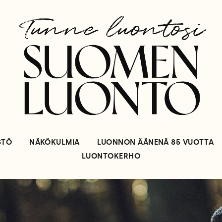
STÖ
NÄKÖKULMIA
LUONNON ÄÄNENÄ 85 VUOTTA
LUONTOKERHO