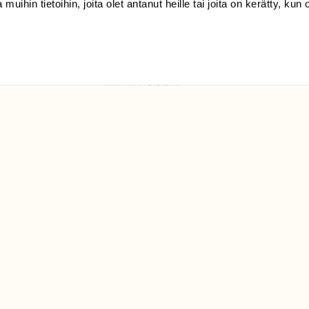
(09) 228 08 210 (arkisin
 muihin tietoihin, joita olet antanut heille tai joita on kerätty, kun 
klo 9-15)
Suomen
Luonto/tilaajapalvelu
Sörnäistenkatu 1
00580 Helsinki
ELU­
YHTEYSTIEDOT
ntaja on
Palautelomake
Yhteystiedot
palaute@suomenluonto.fi
Suomen Luonto
Sörnäistenkatu 1
00580 Helsinki
Mediatiedot
Tietosuojaseloste