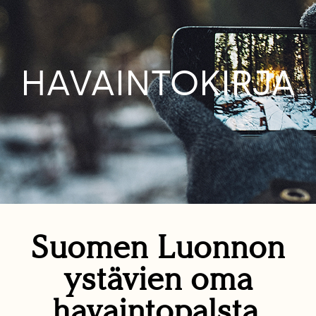
HAVAINTOKIRJA
Suomen Luonnon
ystävien oma
havaintopalsta.