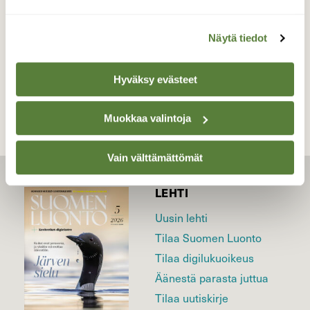
29.05.2025
Näytä tiedot
TAKAISIN LISTAAN
Hyväksy evästeet
Muokkaa valintoja
Vain välttämättömät
LEHTI
Uusin lehti
Tilaa Suomen Luonto
Tilaa digilukuoikeus
Äänestä parasta juttua
Tilaa uutiskirje