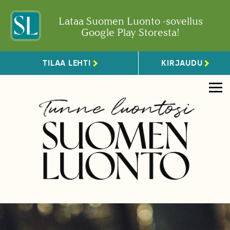
Lataa Suomen Luonto -sovellus
Google Play Storesta!
TILAA LEHTI
KIRJAUDU