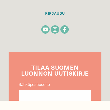
KIRJAUDU
TILAA
SUOMEN
LUONNON
UUTIS­KIRJE
Sähköpostiosoite
Hyväksyn tietojeni käytön uutiskirjeen