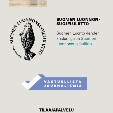
SUOMEN LUONNON­
SUOJELU­LIITTO
Suomen Luonto -lehden
Suomen
kustantaja on
luonnonsuojelu­liitto
.
TILAAJAPALVELU