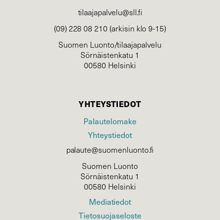
tilaajapalvelu@sll.fi
(09) 228 08 210 (arkisin klo 9-15)
Suomen Luonto/tilaajapalvelu
Sörnäistenkatu 1
00580 Helsinki
YHTEYSTIEDOT
Palautelomake
Yhteystiedot
palaute@suomenluonto.fi
Suomen Luonto
Sörnäistenkatu 1
00580 Helsinki
Mediatiedot
Tietosuojaseloste