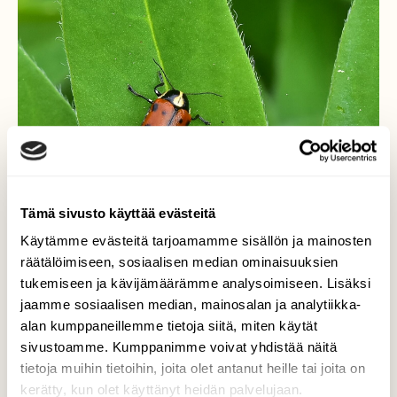
Tämä sivusto käyttää evästeitä
Käytämme evästeitä tarjoamamme sisällön ja mainosten
räätälöimiseen, sosiaalisen median ominaisuuksien
tukemiseen ja kävijämäärämme analysoimiseen. Lisäksi
Piilopää
jaamme sosiaalisen median, mainosalan ja analytiikka-
alan kumppaneillemme tietoja siitä, miten käytät
Piilopääkuoriainen lepäilee lupiinin lehdellä.
sivustoamme. Kumppanimme voivat yhdistää näitä
tietoja muihin tietoihin, joita olet antanut heille tai joita on
Valokuvaaja: Markku Pelkonen, Jyväskylä
kerätty, kun olet käyttänyt heidän palvelujaan.