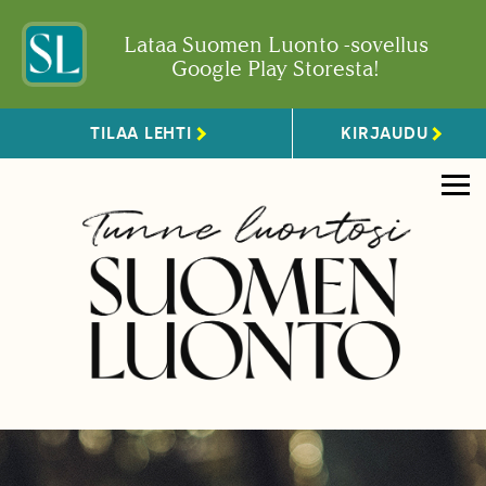
Lataa Suomen Luonto -sovellus
Google Play Storesta!
TILAA LEHTI
KIRJAUDU