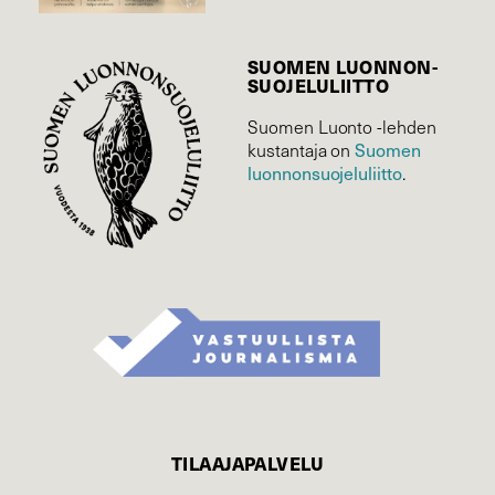
SUOMEN LUONNON­
SUOJELU­LIITTO
Suomen Luonto -lehden
Suomen
kustantaja on
luonnonsuojelu­liitto
.
TILAAJAPALVELU