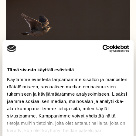
Tämä sivusto käyttää evästeitä
Käytämme evästeitä tarjoamamme sisällön ja mainosten
räätälöimiseen, sosiaalisen median ominaisuuksien
tukemiseen ja kävijämäärämme analysoimiseen. Lisäksi
jaamme sosiaalisen median, mainosalan ja analytiikka-
Kiuru
alan kumppaneillemme tietoja siitä, miten käytät
sivustoamme. Kumppanimme voivat yhdistää näitä
Kiurun mukana kohti valoa, kohti kevättä.
tietoja muihin tietoihin, joita olet antanut heille tai joita on
kerätty, kun olet käyttänyt heidän palvelujaan.
Valokuvaaja: Jouni Kalliomäki, Nummela 15.3.2026