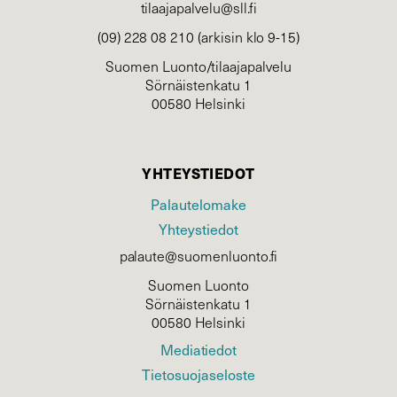
tilaajapalvelu@sll.fi
(09) 228 08 210 (arkisin klo 9-15)
Suomen Luonto/tilaajapalvelu
Sörnäistenkatu 1
00580 Helsinki
YHTEYSTIEDOT
Palautelomake
Yhteystiedot
palaute@suomenluonto.fi
Suomen Luonto
Sörnäistenkatu 1
00580 Helsinki
Mediatiedot
Tietosuojaseloste