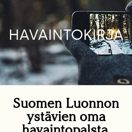
HAVAINTOKIRJA
Suomen Luonnon
ystävien oma
havaintopalsta.