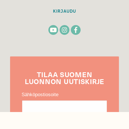
KIRJAUDU
TILAA
SUOMEN
LUONNON
UUTIS­KIRJE
Sähköpostiosoite
Hyväksyn tietojeni käytön uutiskirjeen
lähettämiseen