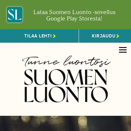
Lataa Suomen Luonto -sovellus
Google Play Storesta!
TILAA LEHTI
KIRJAUDU