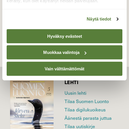
kerätty, kun olet käyttänyt heidän palvelujaan.
16.03.2026
Näytä tiedot
TAKAISIN LISTAAN
Hyväksy evästeet
Muokkaa valintoja
Vain välttämättömät
LEHTI
Uusin lehti
Tilaa Suomen Luonto
Tilaa digilukuoikeus
Äänestä parasta juttua
Tilaa uutiskirje