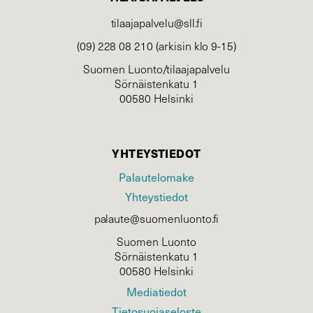
tilaajapalvelu@sll.fi
(09) 228 08 210 (arkisin klo 9-15)
Suomen Luonto/tilaajapalvelu
Sörnäistenkatu 1
00580 Helsinki
YHTEYSTIEDOT
Palautelomake
Yhteystiedot
palaute@suomenluonto.fi
Suomen Luonto
Sörnäistenkatu 1
00580 Helsinki
Mediatiedot
Tietosuojaseloste