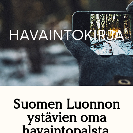
HAVAINTOKIRJA
Suomen Luonnon
ystävien oma
havaintopalsta.