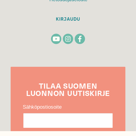
KIRJAUDU
TILAA
SUOMEN
LUONNON
UUTIS­KIRJE
Sähköpostiosoite