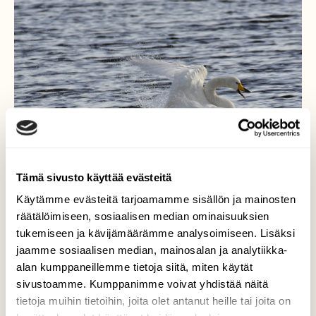
Tämä sivusto käyttää evästeitä
Käytämme evästeitä tarjoamamme sisällön ja mainosten
räätälöimiseen, sosiaalisen median ominaisuuksien
Laulujoutsen
tukemiseen ja kävijämäärämme analysoimiseen. Lisäksi
jaamme sosiaalisen median, mainosalan ja analytiikka-
Yksinäinen laulujoutsen riemuitsee aikaisesta
alan kumppaneillemme tietoja siitä, miten käytät
kevään tulosta.
sivustoamme. Kumppanimme voivat yhdistää näitä
tietoja muihin tietoihin, joita olet antanut heille tai joita on
Valokuvaaja: Markku Pelkonen, Pyhäjärvi