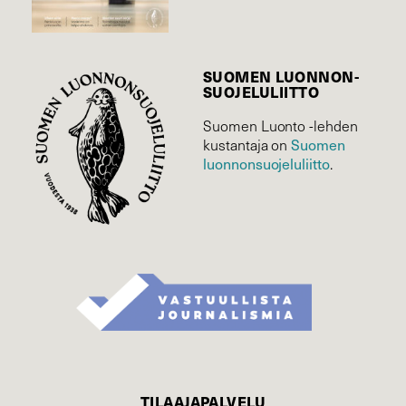
SUOMEN LUONNON­
SUOJELU­LIITTO
Suomen Luonto -lehden
kustantaja on
Suomen
luonnonsuojelu­liitto
.
TILAAJAPALVELU