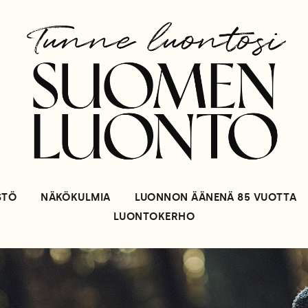
STÖ
NÄKÖKULMIA
LUONNON ÄÄNENÄ 85 VUOTTA
LUONTOKERHO