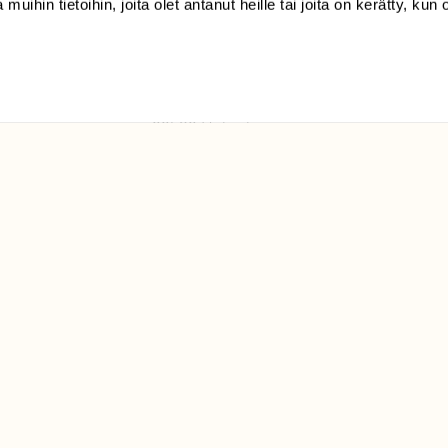
 muihin tietoihin, joita olet antanut heille tai joita on kerätty, kun 
(09) 228 08 210 (arkisin
klo 9-15)
Suomen
Luonto/tilaajapalvelu
Sörnäistenkatu 1
00580 Helsinki
ELU­
YHTEYSTIEDOT
ntaja on
Palautelomake
Yhteystiedot
palaute@suomenluonto.fi
Suomen Luonto
Sörnäistenkatu 1
00580 Helsinki
Mediatiedot
Tietosuojaseloste