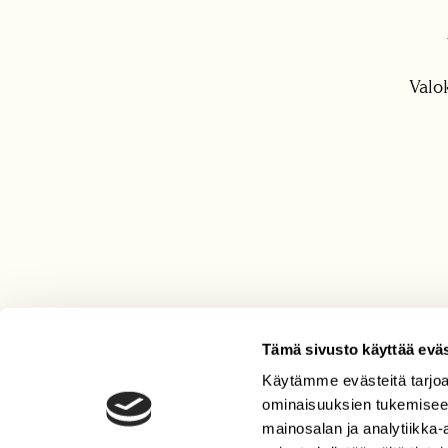
Valo
Tämä sivusto käyttää eväs
Käytämme evästeitä tarjoa
LEHTI
ominaisuuksien tukemisee
Uusin lehti
mainosalan ja analytiikka