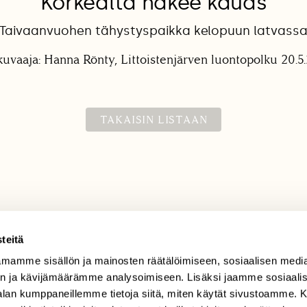
Korkealta näkee kauas
Taivaanvuohen tähystyspaikka kelopuun latvass
kuvaaja: Hanna Rönty, Littoistenjärven luontopolku 20.5
TAKAISIN LISTAAN
teitä
mamme sisällön ja mainosten räätälöimiseen, sosiaalisen medi
TILAAJAPALVELU
n ja kävijämäärämme analysoimiseen. Lisäksi jaamme sosiaali
tilaajapalvelu@sll.fi
-alan kumppaneillemme tietoja siitä, miten käytät sivustoamme