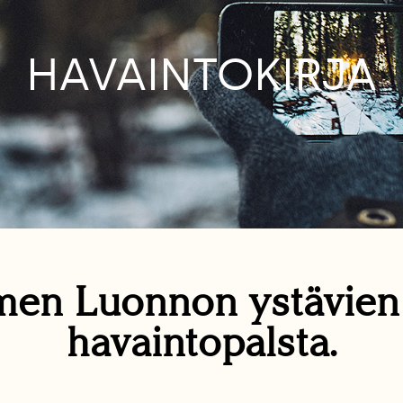
HAVAINTOKIRJA
en Luonnon ystävie
havaintopalsta.