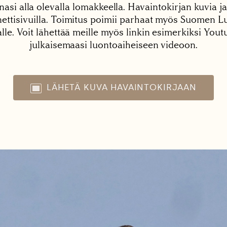
nasi alla olevalla lomakkeella. Havaintokirjan kuvia ja
tisivuilla. Toimitus poimii parhaat myös Suomen Lu
alle. Voit lähettää meille myös linkin esimerkiksi You
julkaisemaasi luontoaiheiseen videoon.
LÄHETÄ KUVA HAVAINTOKIRJAAN