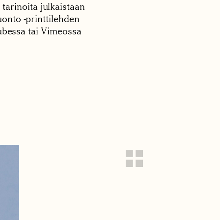
 tarinoita julkaistaan
onto -printtilehden
tubessa tai Vimeossa