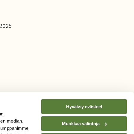
a
.2025
Hyväksy evästeet
an
sen median,
Muokkaa valintoja
. Kumppanimme
TILAA
SUOMEN