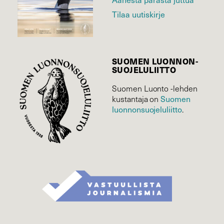
Tilaa uutiskirje
SUOMEN LUONNON­
SUOJELU­LIITTO
Suomen Luonto -lehden
Suomen
kustantaja on
luonnonsuojelu­liitto
.