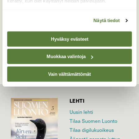
kerätty, kun olet käyttänyt heidän palvelujaan.
Valokuvaaja: Liisa Niiva-Korpela, Taipalsaari
16.5.2025
Näytä tiedot
Hyväksy evästeet
TAKAISIN LISTAAN
Muokkaa valintoja
Vain välttämättömät
LEHTI
Uusin lehti
Tilaa Suomen Luonto
Tilaa digilukuoikeus
Äänestä parasta juttua