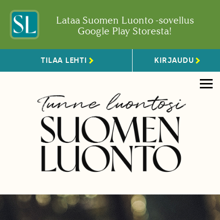
Lataa Suomen Luonto -sovellus
Google Play Storesta!
TILAA LEHTI
KIRJAUDU