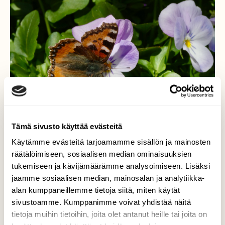
Tämä sivusto käyttää evästeitä
Käytämme evästeitä tarjoamamme sisällön ja mainosten
räätälöimiseen, sosiaalisen median ominaisuuksien
tukemiseen ja kävijämäärämme analysoimiseen. Lisäksi
jaamme sosiaalisen median, mainosalan ja analytiikka-
Nokkosperhonen
alan kumppaneillemme tietoja siitä, miten käytät
sivustoamme. Kumppanimme voivat yhdistää näitä
Nokkosperhonen löysi ilahduttavasti
tietoja muihin tietoihin, joita olet antanut heille tai joita on
terassin kukan.