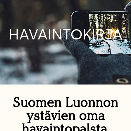
HAVAINTOKIRJA
Suomen Luonnon
ystävien oma
havaintopalsta.