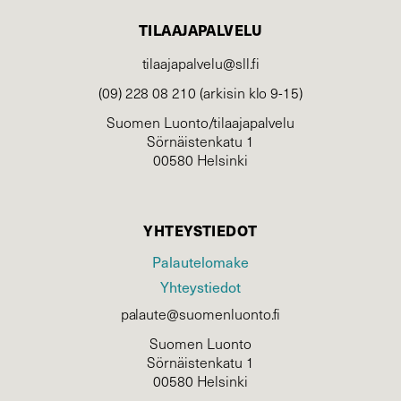
TILAAJAPALVELU
tilaajapalvelu@sll.fi
(09) 228 08 210 (arkisin klo 9-15)
Suomen Luonto/tilaajapalvelu
Sörnäistenkatu 1
00580 Helsinki
YHTEYSTIEDOT
Palautelomake
Yhteystiedot
palaute@suomenluonto.fi
Suomen Luonto
Sörnäistenkatu 1
00580 Helsinki