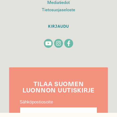
Mediatiedot
Tietosuojaseloste
KIRJAUDU
TILAA
SUOMEN
LUONNON
UUTIS­KIRJE
Sähköpostiosoite