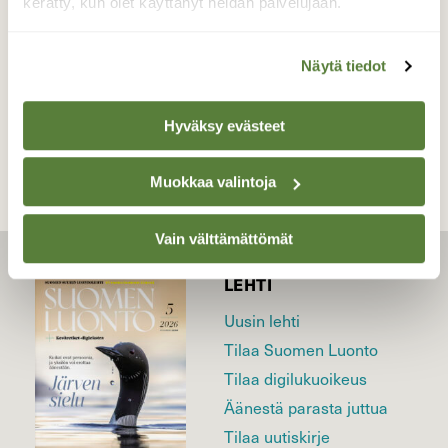
kerätty, kun olet käyttänyt heidän palvelujaan.
13.05.2026
Näytä tiedot
TAKAISIN LISTAAN
Hyväksy evästeet
Muokkaa valintoja
Vain välttämättömät
LEHTI
Uusin lehti
Tilaa Suomen Luonto
Tilaa digilukuoikeus
Äänestä parasta juttua
Tilaa uutiskirje