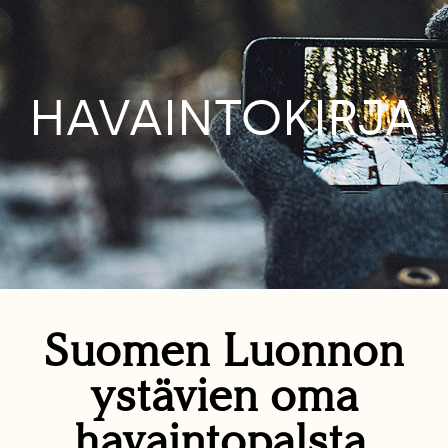
HAVAINTOKIRJA
Suomen Luonnon
ystävien oma
havaintopalsta.