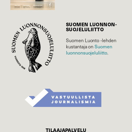
SUOMEN LUONNON­
SUOJELU­LIITTO
Suomen Luonto -lehden
Suomen
kustantaja on
luonnonsuojelu­liitto
.
TILAAJAPALVELU