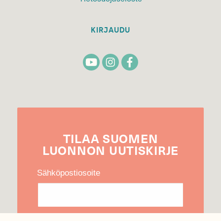
KIRJAUDU
TILAA
SUOMEN
LUONNON
UUTIS­KIRJE
Sähköpostiosoite
Hyväksyn tietojeni käytön uutiskirjeen