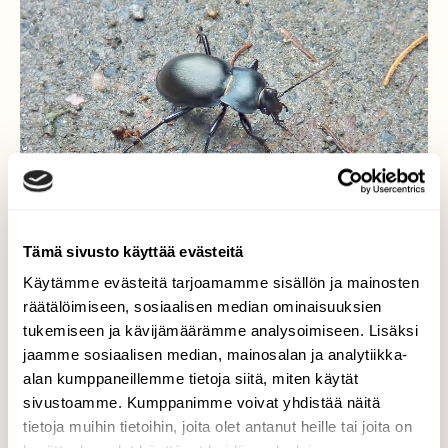
Tämä sivusto käyttää evästeitä
Käytämme evästeitä tarjoamamme sisällön ja mainosten
räätälöimiseen, sosiaalisen median ominaisuuksien
Korpikiitäjäinen
tukemiseen ja kävijämäärämme analysoimiseen. Lisäksi
jaamme sosiaalisen median, mainosalan ja analytiikka-
Pitkäsäärinen korpikiitäjäinen vaelteli
alan kumppaneillemme tietoja siitä, miten käytät
metsäpolulla.
sivustoamme. Kumppanimme voivat yhdistää näitä
tietoja muihin tietoihin, joita olet antanut heille tai joita on
Valokuvaaja: Markku Pelkonen, Jyväskylä