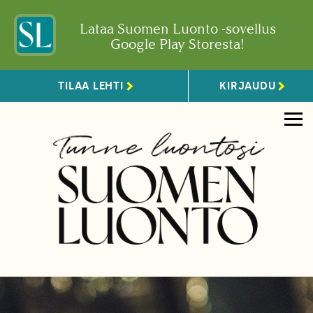
Lataa Suomen Luonto -sovellus
Google Play Storesta!
TILAA LEHTI
KIRJAUDU