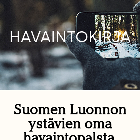
HAVAINTOKIRJA
Suomen Luonnon
ystävien oma
havaintopalsta.