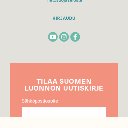
KIRJAUDU
TILAA
SUOMEN
LUONNON
UUTIS­KIRJE
Sähköpostiosoite