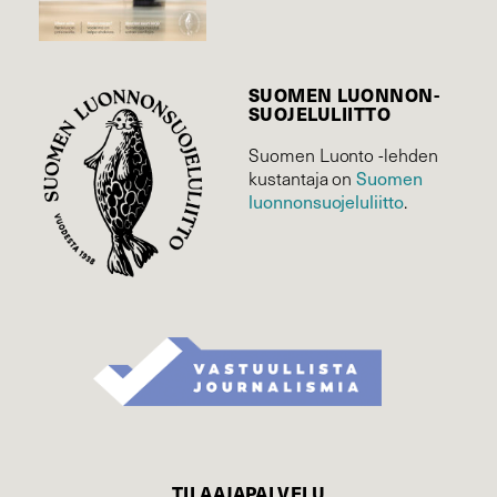
SUOMEN LUONNON­
SUOJELU­LIITTO
Suomen Luonto -lehden
Suomen
kustantaja on
luonnonsuojelu­liitto
.
TILAAJAPALVELU