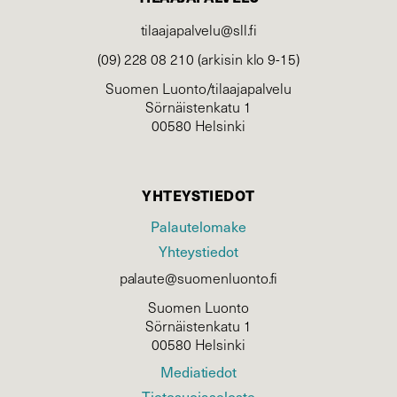
tilaajapalvelu@sll.fi
(09) 228 08 210 (arkisin klo 9-15)
Suomen Luonto/tilaajapalvelu
Sörnäistenkatu 1
00580 Helsinki
YHTEYSTIEDOT
Palautelomake
Yhteystiedot
palaute@suomenluonto.fi
Suomen Luonto
Sörnäistenkatu 1
00580 Helsinki
Mediatiedot
Tietosuojaseloste