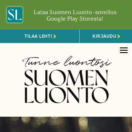
Lataa Suomen Luonto -sovellus
Google Play Storesta!
TILAA LEHTI
KIRJAUDU