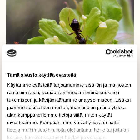
Tämä sivusto käyttää evästeitä
Käytämme evästeitä tarjoamamme sisällön ja mainosten
räätälöimiseen, sosiaalisen median ominaisuuksien
tukemiseen ja kävijämäärämme analysoimiseen. Lisäksi
jaamme sosiaalisen median, mainosalan ja analytiikka-
Mauriainen
alan kumppaneillemme tietoja siitä, miten käytät
sivustoamme. Kumppanimme voivat yhdistää näitä
Makealle maistuu vaahteran mesi.
tietoja muihin tietoihin, joita olet antanut heille tai joita on
Valokuvaaja: Tarja Naukkarinen, Savitaipale
kerätty, kun olet käyttänyt heidän palvelujaan.