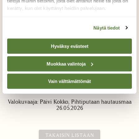
tietoja muihin tietoihin, joita olet antanut heille tai joita on
kerätty, kun olet käyttänyt heidän palvelujaan.
Näytä tiedot
Hyväksy evästeet
Korvasieniä
Muokkaa valintoja
En ollut vuosiin nähnyt korvasieniä, eikä
tyttäreni ikinä luonnossa. Oheiset sienet
"bongasimme" vahingossa paikalliselta
Vain välttämättömät
hautausmaalta.
Valokuvaaja: Päivi Kokko, Pihtiputaan hautausmaa
26.05.2026
TAKAISIN LISTAAN