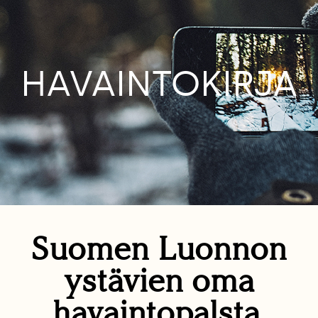
HAVAINTOKIRJA
Suomen Luonnon
ystävien oma
havaintopalsta.