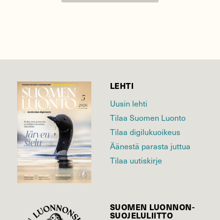
LEHTI
Uusin lehti
Tilaa Suomen Luonto
Tilaa digilukuoikeus
Äänestä parasta juttua
Tilaa uutiskirje
SUOMEN LUONNON­
SUOJELU­LIITTO