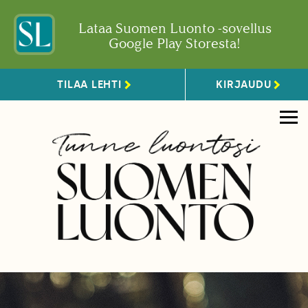
Lataa Suomen Luonto -sovellus
Google Play Storesta!
TILAA LEHTI
KIRJAUDU