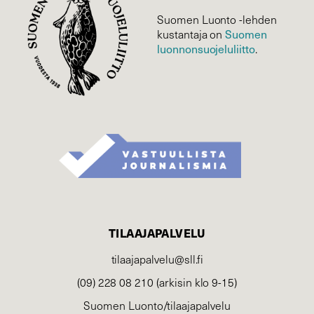
Suomen Luonto -lehden
Suomen
kustantaja on
luonnonsuojelu­liitto
.
TILAAJAPALVELU
tilaajapalvelu@sll.fi
(09) 228 08 210 (arkisin klo 9-15)
Suomen Luonto/tilaajapalvelu