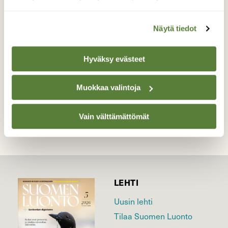
Yleensä olen nähnyt neidonkorentoja vasta
kesäkuun lopulla
Näytä tiedot
Valokuvaaja: Hanna Rönty, Rauma 30.5.2026
Hyväksy evästeet
TAKAISIN LISTAAN
Muokkaa valintoja
Vain välttämättömät
LEHTI
Uusin lehti
Tilaa Suomen Luonto