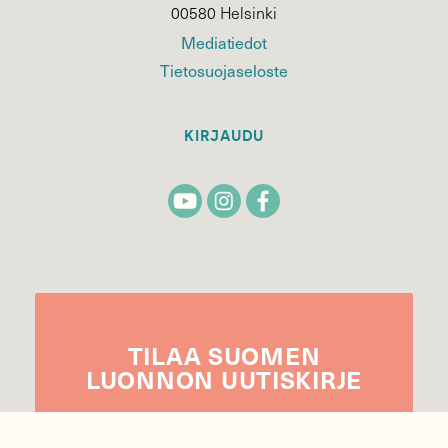
00580 Helsinki
Mediatiedot
Tietosuojaseloste
KIRJAUDU
TILAA
SUOMEN
LUONNON
UUTIS­KIRJE
Sähköpostiosoite