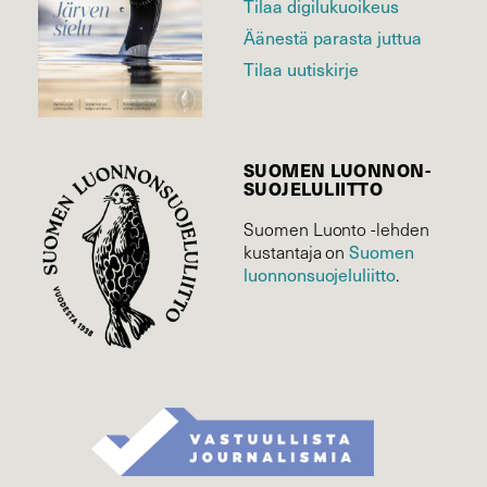
Tilaa digilukuoikeus
Äänestä parasta juttua
Tilaa uutiskirje
SUOMEN LUONNON­
SUOJELU­LIITTO
Suomen Luonto -lehden
kustantaja on
Suomen
luonnonsuojelu­liitto
.