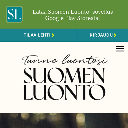
Lataa Suomen Luonto -sovellus
Google Play Storesta!
TILAA LEHTI
KIRJAUDU