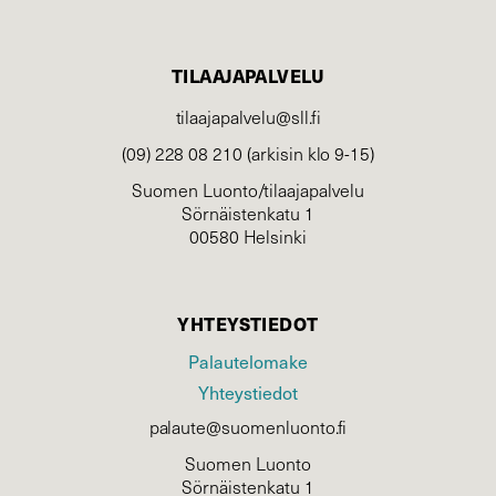
TILAAJAPALVELU
tilaajapalvelu@sll.fi
(09) 228 08 210 (arkisin klo 9-15)
Suomen Luonto/tilaajapalvelu
Sörnäistenkatu 1
00580 Helsinki
YHTEYSTIEDOT
Palautelomake
Yhteystiedot
palaute@suomenluonto.fi
Suomen Luonto
Sörnäistenkatu 1