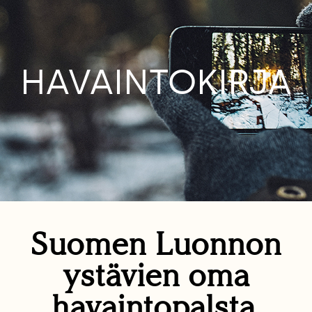
HAVAINTOKIRJA
Suomen Luonnon
ystävien oma
havaintopalsta.