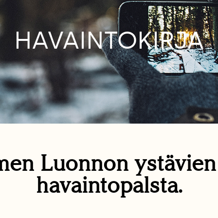
HAVAINTOKIRJA
en Luonnon ystävie
havaintopalsta.