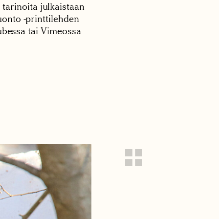
 tarinoita julkaistaan
onto -printtilehden
tubessa tai Vimeossa