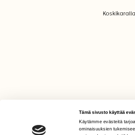
Koskikarall
Tämä sivusto käyttää eväs
Käytämme evästeitä tarjoa
LEHTI
ominaisuuksien tukemisee
Uusin lehti