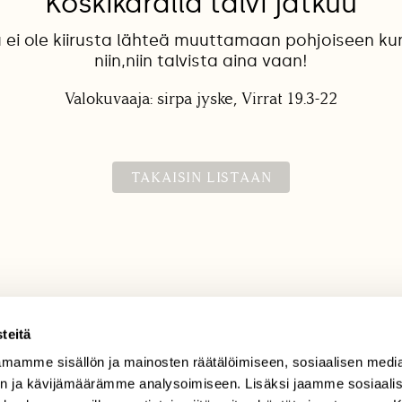
Koskikaralla talvi jatkuu
a ei ole kiirusta lähteä muuttamaan pohjoiseen kun 
niin,niin talvista aina vaan!
Valokuvaaja: sirpa jyske, Virrat 19.3-22
TAKAISIN LISTAAN
teitä
mamme sisällön ja mainosten räätälöimiseen, sosiaalisen medi
TILAAJAPALVELU
n ja kävijämäärämme analysoimiseen. Lisäksi jaamme sosiaali
tilaajapalvelu@sll.fi