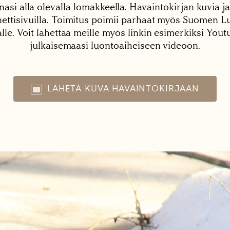
nasi alla olevalla lomakkeella. Havaintokirjan kuvia ja
tisivuilla. Toimitus poimii parhaat myös Suomen Lu
alle. Voit lähettää meille myös linkin esimerkiksi You
julkaisemaasi luontoaiheiseen videoon.
LÄHETÄ KUVA HAVAINTOKIRJAAN