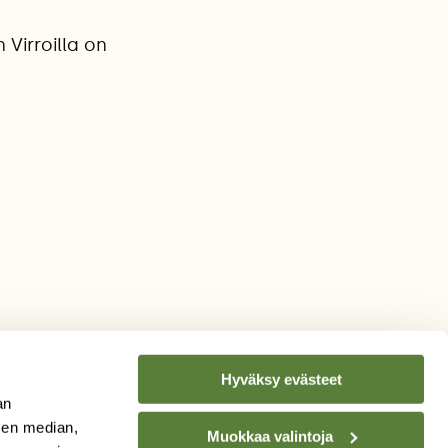
Virroilla on
Hyväksy evästeet
an
sen median,
Muokkaa valintoja