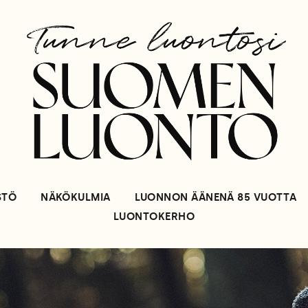
STÖ
NÄKÖKULMIA
LUONNON ÄÄNENÄ 85 VUOTTA
LUONTOKERHO