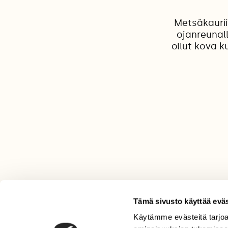
Metsäkaurii
ojanreunall
ollut kova k
Tämä sivusto käyttää eväs
Käytämme evästeitä tarjoa
LEHTI