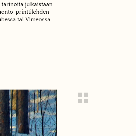
 tarinoita julkaistaan
onto -printtilehden
tubessa tai Vimeossa