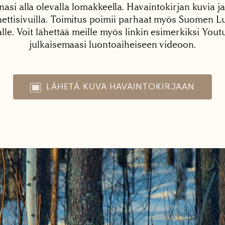
nasi alla olevalla lomakkeella. Havaintokirjan kuvia ja
tisivuilla. Toimitus poimii parhaat myös Suomen Lu
alle. Voit lähettää meille myös linkin esimerkiksi You
julkaisemaasi luontoaiheiseen videoon.
LÄHETÄ KUVA HAVAINTOKIRJAAN