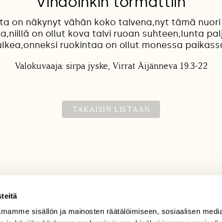
Vihdoinkin törmättiin
ta on näkynyt vähän koko talvena,nyt tämä nuori 
a,niillä on ollut kova talvi ruoan suhteen,lunta pal
ulkea,onneksi ruokintaa on ollut monessa paikassa 
Valokuvaaja: sirpa jyske, Virrat Äijänneva 19.3-22
TAKAISIN LISTAAN
teitä
mamme sisällön ja mainosten räätälöimiseen, sosiaalisen medi
TILAAJAPALVELU