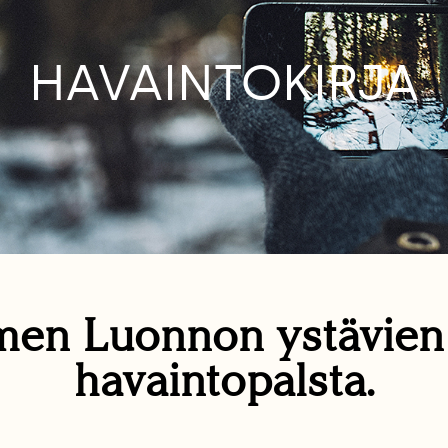
HAVAINTOKIRJA
en Luonnon ystävie
havaintopalsta.