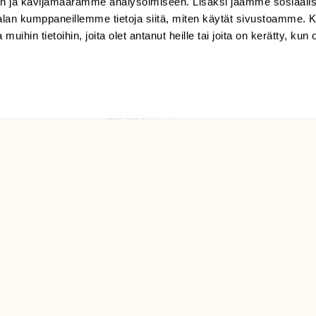
n ja kävijämäärämme analysoimiseen. Lisäksi jaamme sosiaali
tilaajapalvelu@sll.fi
-alan kumppaneillemme tietoja siitä, miten käytät sivustoamme
 muihin tietoihin, joita olet antanut heille tai joita on kerätty, kun 
(09) 228 08 210 (arkisin
klo 9-15)
Suomen
Luonto/tilaajapalvelu
Sörnäistenkatu 1
00580 Helsinki
ELU­
YHTEYSTIEDOT
ntaja on
Palautelomake
Yhteystiedot
palaute@suomenluonto.fi
Suomen Luonto
Sörnäistenkatu 1
00580 Helsinki
Mediatiedot