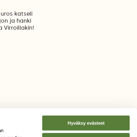
uros katseli
jon ja hanki
Virroillakin!
Hyväksy evästeet
an