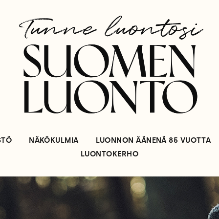
STÖ
NÄKÖKULMIA
LUONNON ÄÄNENÄ 85 VUOTTA
LUONTOKERHO