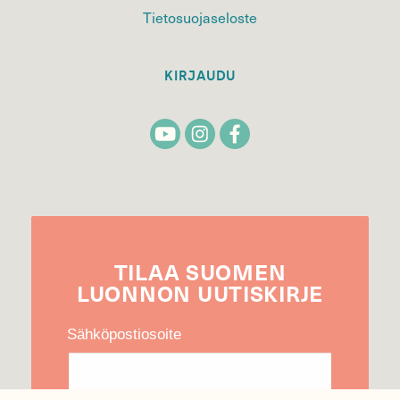
Tietosuojaseloste
KIRJAUDU
TILAA
SUOMEN
LUONNON
UUTIS­KIRJE
Sähköpostiosoite