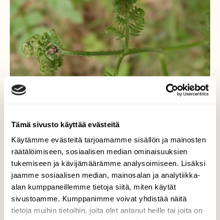
Tämä sivusto käyttää evästeitä
Käytämme evästeitä tarjoamamme sisällön ja mainosten
räätälöimiseen, sosiaalisen median ominaisuuksien
tukemiseen ja kävijämäärämme analysoimiseen. Lisäksi
Kovakuoriainen
jaamme sosiaalisen median, mainosalan ja analytiikka-
alan kumppaneillemme tietoja siitä, miten käytät
Luontokuvausretkellä huomasin polun
sivustoamme. Kumppanimme voivat yhdistää näitä
varrella saniaisen, jonka avautuvalla lehdellä
tietoja muihin tietoihin, joita olet antanut heille tai joita on
oli pieni ruskeankirjava kovakuoriainen.