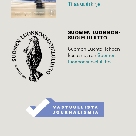
Tilaa uutiskirje
SUOMEN LUONNON­
SUOJELU­LIITTO
Suomen Luonto -lehden
kustantaja on
Suomen
luonnonsuojelu­liitto
.