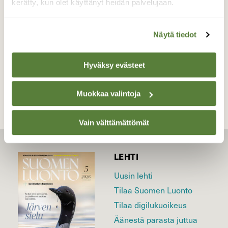
kerätty, kun olet käyttänyt heidän palvelujaan.
Valokuvaaja: Jenna Pitkänen, Helsinki 20.5.2026
Näytä tiedot
TAKAISIN LISTAAN
Hyväksy evästeet
Muokkaa valintoja
Vain välttämättömät
LEHTI
Uusin lehti
Tilaa Suomen Luonto
Tilaa digilukuoikeus
Äänestä parasta juttua