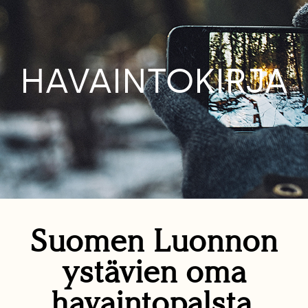
HAVAINTOKIRJA
Suomen Luonnon
ystävien oma
havaintopalsta.