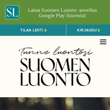
Lataa Suomen Luonto -sovellus
Google Play Storesta!
TILAA LEHTI
KIRJAUDU