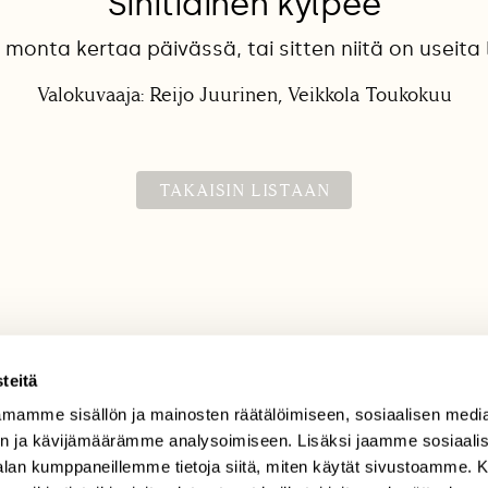
Sinitiainen kylpee
 monta kertaa päivässä, tai sitten niitä on useita l
Valokuvaaja: Reijo Juurinen, Veikkola Toukokuu
TAKAISIN LISTAAN
teitä
mamme sisällön ja mainosten räätälöimiseen, sosiaalisen medi
TILAAJAPALVELU
n ja kävijämäärämme analysoimiseen. Lisäksi jaamme sosiaali
tilaajapalvelu@sll.fi
-alan kumppaneillemme tietoja siitä, miten käytät sivustoamme