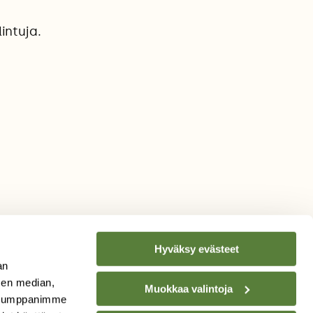
intuja.
Hyväksy evästeet
an
sen median,
Muokkaa valintoja
. Kumppanimme
TILAA
SUOMEN