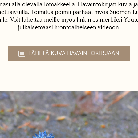
nasi alla olevalla lomakkeella. Havaintokirjan kuvia ja
tisivuilla. Toimitus poimii parhaat myös Suomen Lu
alle. Voit lähettää meille myös linkin esimerkiksi You
julkaisemaasi luontoaiheiseen videoon.
LÄHETÄ KUVA HAVAINTOKIRJAAN