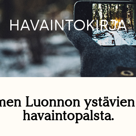
HAVAINTOKIRJA
en Luonnon ystävie
havaintopalsta.