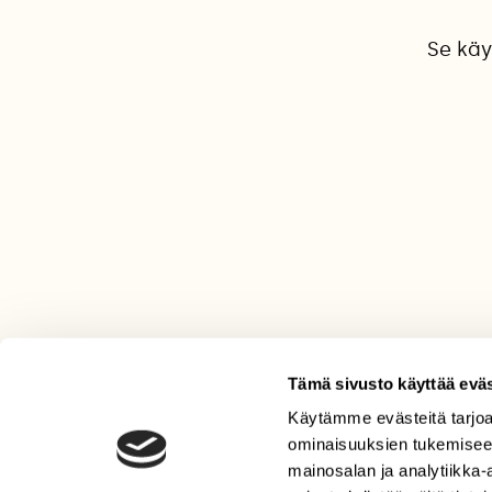
Se käy
Tämä sivusto käyttää eväs
Käytämme evästeitä tarjoa
LEHTI
ominaisuuksien tukemisee
Uusin lehti
mainosalan ja analytiikka