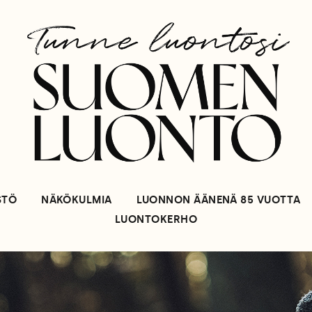
STÖ
NÄKÖKULMIA
LUONNON ÄÄNENÄ 85 VUOTTA
LUONTOKERHO