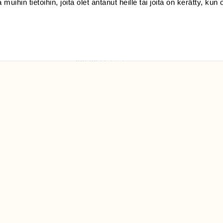
 muihin tietoihin, joita olet antanut heille tai joita on kerätty, kun 
(09) 228 08 210 (arkisin
klo 9-15)
Suomen
Luonto/tilaajapalvelu
Sörnäistenkatu 1
00580 Helsinki
ELU­
YHTEYSTIEDOT
ntaja on
Palautelomake
Yhteystiedot
palaute@suomenluonto.fi
Suomen Luonto
Sörnäistenkatu 1
00580 Helsinki
Mediatiedot
Tietosuojaseloste