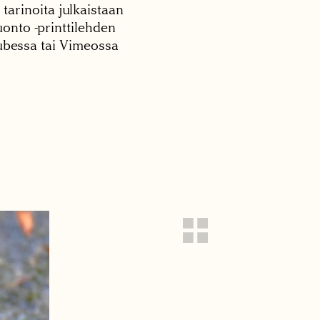
 tarinoita julkaistaan
onto -printtilehden
tubessa tai Vimeossa