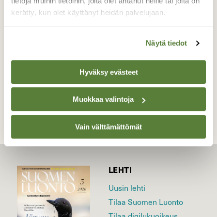
tietoja muihin tietoihin, joita olet antanut heille tai joita on
katolta valunut sulavesi jäätyi jääpuikoiksi.
kerätty, kun olet käyttänyt heidän palvelujaan.
Valokuvaaja: Pirkko Siukonen, Tornio, Kiviranta
6.11.2019
Näytä tiedot
Hyväksy evästeet
TAKAISIN LISTAAN
Muokkaa valintoja
Vain välttämättömät
LEHTI
Uusin lehti
Tilaa Suomen Luonto
Tilaa digilukuoikeus