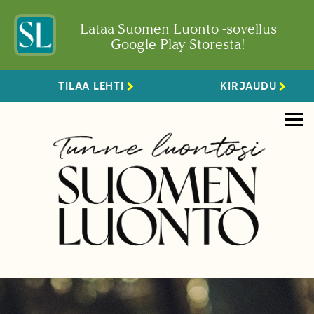
Lataa Suomen Luonto -sovellus
Google Play Storesta!
TILAA LEHTI
KIRJAUDU