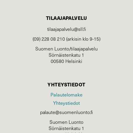
TILAAJAPALVELU
tilaajapalvelu@sll.fi
(09) 228 08 210 (arkisin klo 9-15)
Suomen Luonto/tilaajapalvelu
Sörnäistenkatu 1
00580 Helsinki
YHTEYSTIEDOT
Palautelomake
Yhteystiedot
palaute@suomenluonto.fi
Suomen Luonto
Sörnäistenkatu 1