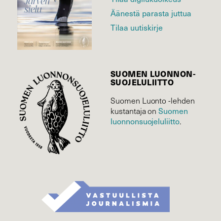
Äänestä parasta juttua
Tilaa uutiskirje
SUOMEN LUONNON­
SUOJELU­LIITTO
Suomen Luonto -lehden
kustantaja on
Suomen
luonnonsuojelu­liitto
.