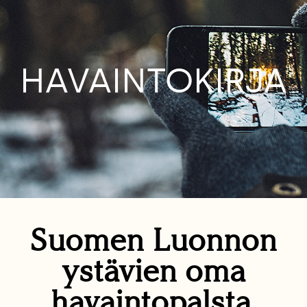
HAVAINTOKIRJA
Suomen Luonnon
ystävien oma
havaintopalsta.