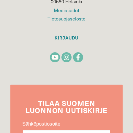
00580 Helsinki
Mediatiedot
Tietosuojaseloste
KIRJAUDU
TILAA
SUOMEN
LUONNON
UUTIS­KIRJE
Sähköpostiosoite