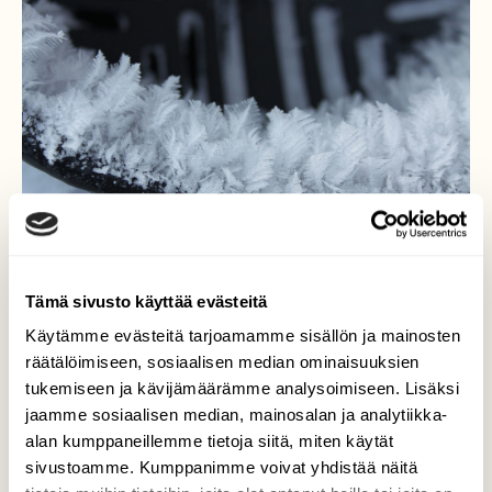
Tämä sivusto käyttää evästeitä
Käytämme evästeitä tarjoamamme sisällön ja mainosten
räätälöimiseen, sosiaalisen median ominaisuuksien
Kuin miniatyyrikuusia
tukemiseen ja kävijämäärämme analysoimiseen. Lisäksi
jaamme sosiaalisen median, mainosalan ja analytiikka-
Yhden rivitalomme rännin poistoaukkoon
alan kumppaneillemme tietoja siitä, miten käytät
pakkanen kehitti ränneistä tippuneen
sivustoamme. Kumppanimme voivat yhdistää näitä
sadeveden valkoisiksi minikuusiksi, muissa 5