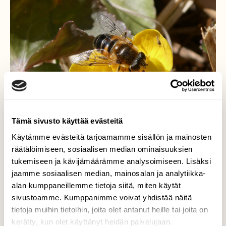
Tämä sivusto käyttää evästeitä
Käytämme evästeitä tarjoamamme sisällön ja mainosten
räätälöimiseen, sosiaalisen median ominaisuuksien
tukemiseen ja kävijämäärämme analysoimiseen. Lisäksi
Kukkakärpänen
jaamme sosiaalisen median, mainosalan ja analytiikka-
alan kumppaneillemme tietoja siitä, miten käytät
Pistesurri rentukan kukinnolla.
sivustoamme. Kumppanimme voivat yhdistää näitä
tietoja muihin tietoihin, joita olet antanut heille tai joita on
Valokuvaaja: Liisa Niiva-Korpela, Taipalsaari
kerätty, kun olet käyttänyt heidän palvelujaan.