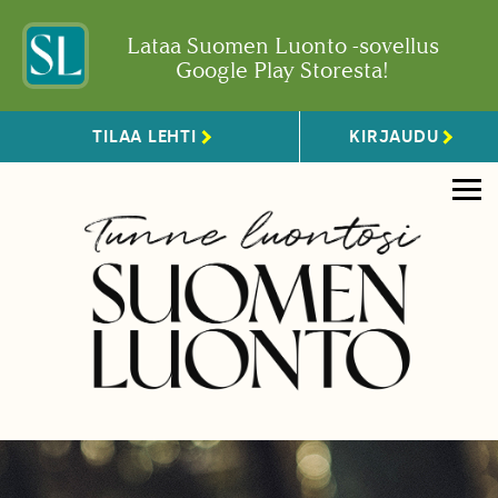
Lataa Suomen Luonto -sovellus
Google Play Storesta!
TILAA LEHTI
KIRJAUDU