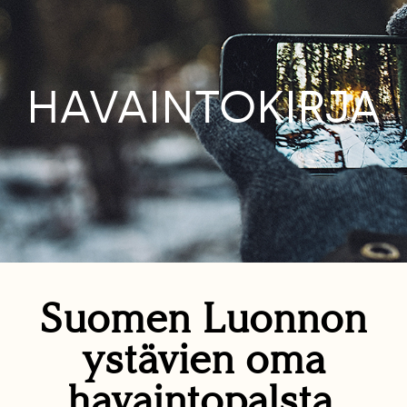
HAVAINTOKIRJA
Suomen Luonnon
ystävien oma
havaintopalsta.