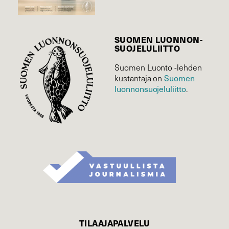
SUOMEN LUONNON­
SUOJELU­LIITTO
Suomen Luonto -lehden
Suomen
kustantaja on
luonnonsuojelu­liitto
.
TILAAJAPALVELU