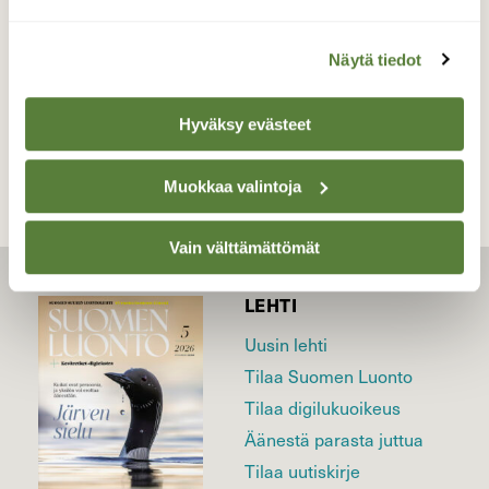
16.5.2025
Näytä tiedot
TAKAISIN LISTAAN
Hyväksy evästeet
Muokkaa valintoja
Vain välttämättömät
LEHTI
Uusin lehti
Tilaa Suomen Luonto
Tilaa digilukuoikeus
Äänestä parasta juttua
Tilaa uutiskirje