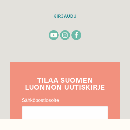
KIRJAUDU
TILAA
SUOMEN
LUONNON
UUTIS­KIRJE
Sähköpostiosoite
Hyväksyn tietojeni käytön uutiskirjeen