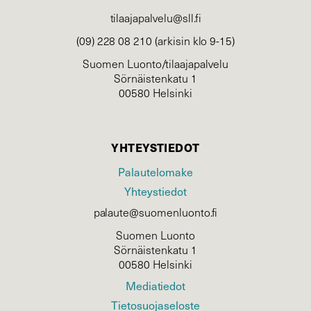
tilaajapalvelu@sll.fi
(09) 228 08 210 (arkisin klo 9-15)
Suomen Luonto/tilaajapalvelu
Sörnäistenkatu 1
00580 Helsinki
YHTEYSTIEDOT
Palautelomake
Yhteystiedot
palaute@suomenluonto.fi
Suomen Luonto
Sörnäistenkatu 1
00580 Helsinki
Mediatiedot
Tietosuojaseloste