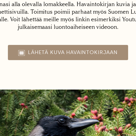
nasi alla olevalla lomakkeella. Havaintokirjan kuvia ja
tisivuilla. Toimitus poimii parhaat myös Suomen Lu
alle. Voit lähettää meille myös linkin esimerkiksi You
julkaisemaasi luontoaiheiseen videoon.
LÄHETÄ KUVA HAVAINTOKIRJAAN