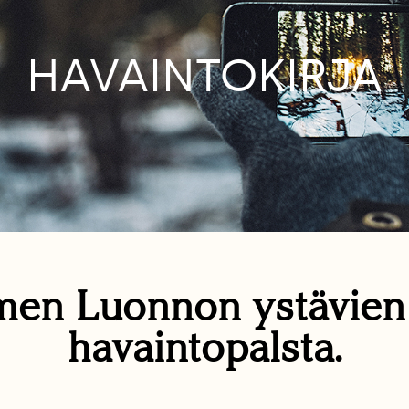
HAVAINTOKIRJA
en Luonnon ystävie
havaintopalsta.