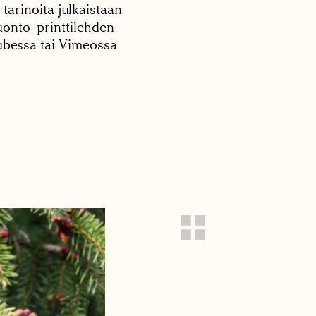
 tarinoita julkaistaan
onto -printtilehden
tubessa tai Vimeossa