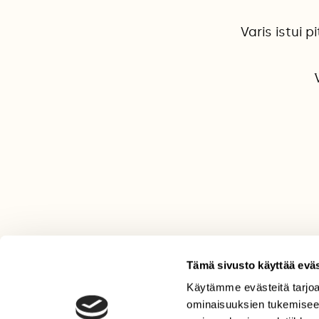
Varis istui 
Tämä sivusto käyttää eväs
Käytämme evästeitä tarjoa
LEHTI
ominaisuuksien tukemisee
Uusin lehti