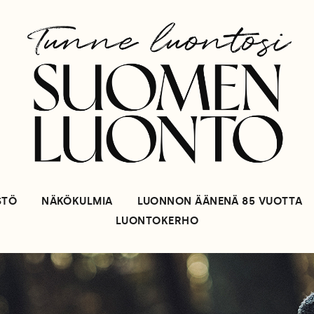
STÖ
NÄKÖKULMIA
LUONNON ÄÄNENÄ 85 VUOTTA
LUONTOKERHO