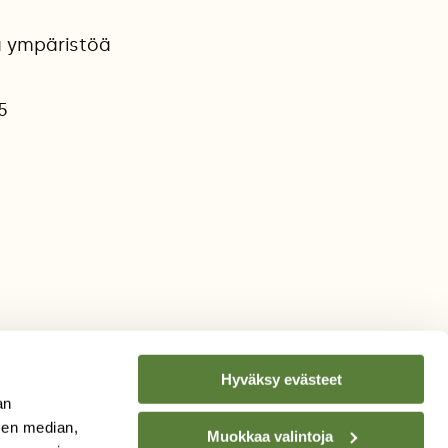
lä ympäristöä
5
Hyväksy evästeet
an
sen median,
Muokkaa valintoja