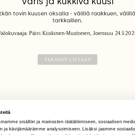
Varis ja kukkiva kuusi
pitkän tovin kuusen oksalla - välillä raakkuen, välil
tarkkaillen.
Valokuvaaja: Päivi Kiiskinen-Mustonen, Joensuu 24.5.202
TAKAISIN LISTAAN
teitä
mamme sisällön ja mainosten räätälöimiseen, sosiaalisen medi
TILAAJAPALVELU
n ja kävijämäärämme analysoimiseen. Lisäksi jaamme sosiaali
tilaajapalvelu@sll.fi