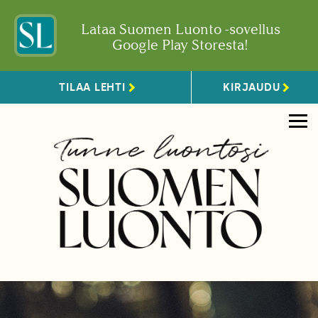
Lataa Suomen Luonto -sovellus
Google Play Storesta!
TILAA LEHTI
KIRJAUDU