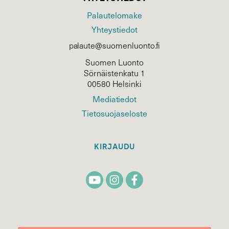
Palautelomake
Yhteystiedot
palaute@suomenluonto.fi
Suomen Luonto
Sörnäistenkatu 1
00580 Helsinki
Mediatiedot
Tietosuojaseloste
KIRJAUDU