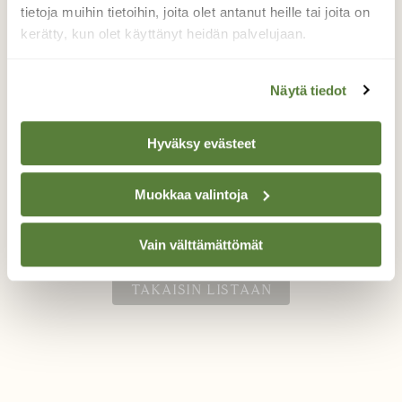
tietoja muihin tietoihin, joita olet antanut heille tai joita on
Kuningattaren kyytiläiset
kerätty, kun olet käyttänyt heidän palvelujaan.
Pajun kukinnoilla pörräävään
Näytä tiedot
kimalaiskuningattareen oli kiinnittynyt paljon
matkustajia, punkkien nuoruusasteita. Tämä
määrä ei onneksi näyttänyt haittaavan
Hyväksy evästeet
kimalaisen lentämistä.
Valokuvaaja: Päivi Kiiskinen-Mustonen, Joensuu
Muokkaa valintoja
19.4.2026
Vain välttämättömät
TAKAISIN LISTAAN