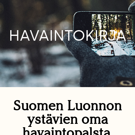
HAVAINTOKIRJA
Suomen Luonnon
ystävien oma
havaintopalsta.