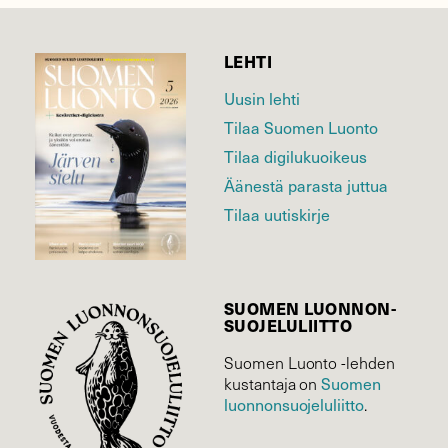
LEHTI
Uusin lehti
Tilaa Suomen Luonto
Tilaa digilukuoikeus
Äänestä parasta juttua
Tilaa uutiskirje
SUOMEN LUONNON­
SUOJELU­LIITTO
Suomen Luonto -lehden
kustantaja on
Suomen
luonnonsuojelu­liitto
.