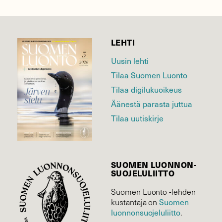
LEHTI
Uusin lehti
Tilaa Suomen Luonto
Tilaa digilukuoikeus
Äänestä parasta juttua
Tilaa uutiskirje
SUOMEN LUONNON­
SUOJELU­LIITTO
Suomen Luonto -lehden
kustantaja on
Suomen
luonnonsuojelu­liitto
.