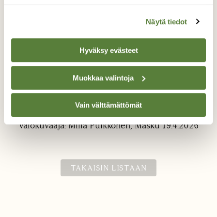
Näytä tiedot
Hyväksy evästeet
Muokkaa valintoja
Kutukiehkura
Sammakon kutua solisevassa purossa.
Vain välttämättömät
Valokuvaaja: Milla Puikkonen, Masku 19.4.2026
TAKAISIN LISTAAN