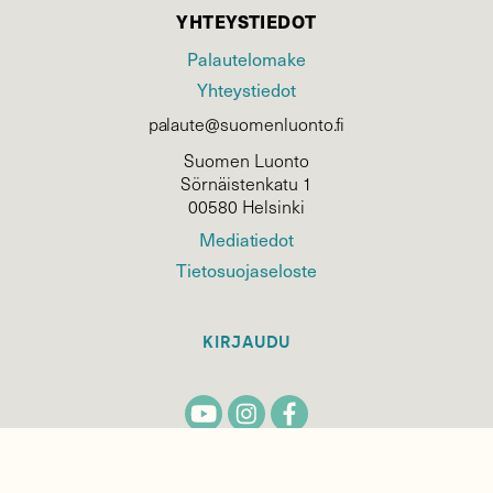
YHTEYSTIEDOT
Palautelomake
Yhteystiedot
palaute@suomenluonto.fi
Suomen Luonto
Sörnäistenkatu 1
00580 Helsinki
Mediatiedot
Tietosuojaseloste
KIRJAUDU