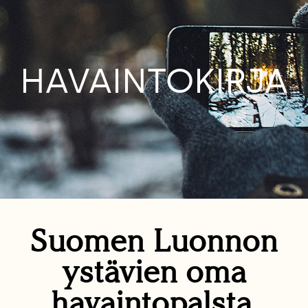
HAVAINTOKIRJA
Suomen Luonnon
ystävien oma
havaintopalsta.