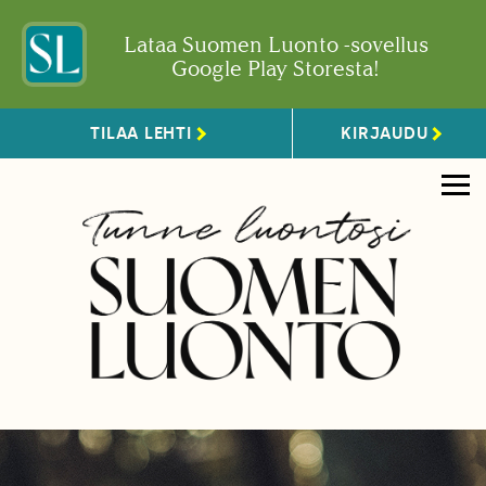
Lataa Suomen Luonto -sovellus
Google Play Storesta!
TILAA LEHTI
KIRJAUDU