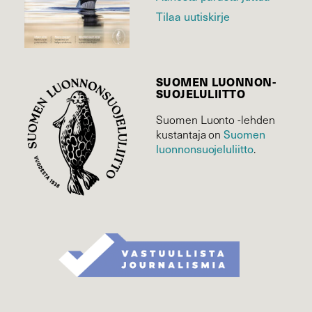
Tilaa uutiskirje
SUOMEN LUONNON­
SUOJELU­LIITTO
Suomen Luonto -lehden
kustantaja on
Suomen
luonnonsuojelu­liitto
.