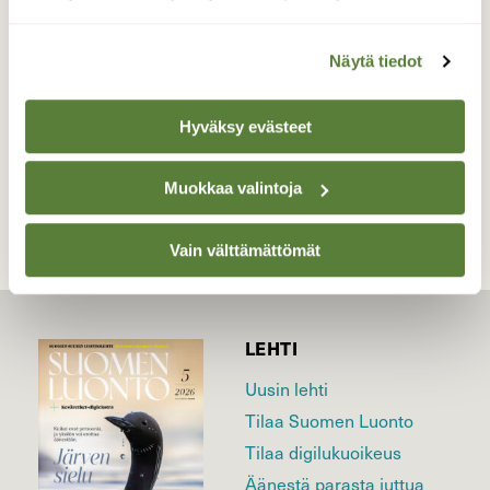
varhaisina hetkinä…Kaarina 9.3
Valokuvaaja: Juhani Peltonen, Kaarina 9.3.2023
Näytä tiedot
Hyväksy evästeet
TAKAISIN LISTAAN
Muokkaa valintoja
Vain välttämättömät
LEHTI
Uusin lehti
Tilaa Suomen Luonto
Tilaa digilukuoikeus
Äänestä parasta juttua