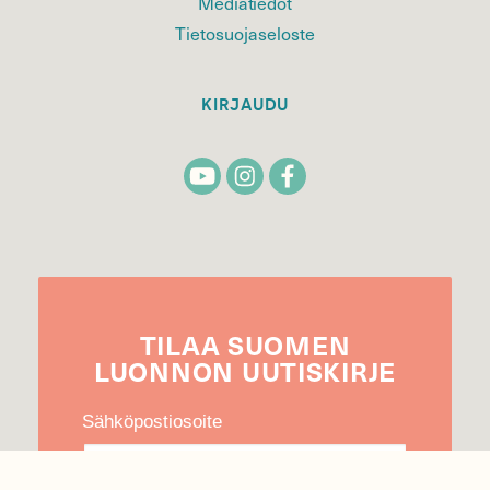
Mediatiedot
Tietosuojaseloste
KIRJAUDU
TILAA
SUOMEN
LUONNON
UUTIS­KIRJE
Sähköpostiosoite