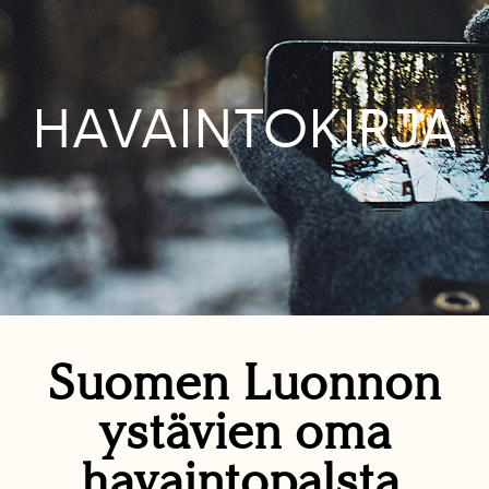
HAVAINTOKIRJA
Suomen Luonnon
ystävien oma
havaintopalsta.