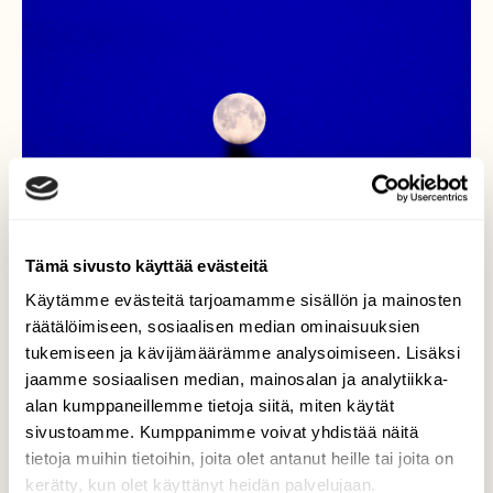
Tämä sivusto käyttää evästeitä
Käytämme evästeitä tarjoamamme sisällön ja mainosten
räätälöimiseen, sosiaalisen median ominaisuuksien
tukemiseen ja kävijämäärämme analysoimiseen. Lisäksi
jaamme sosiaalisen median, mainosalan ja analytiikka-
alan kumppaneillemme tietoja siitä, miten käytät
KUUsenLATVA
sivustoamme. Kumppanimme voivat yhdistää näitä
tietoja muihin tietoihin, joita olet antanut heille tai joita on
Superkuu loistaa kirkkaana aamun
kerätty, kun olet käyttänyt heidän palvelujaan.