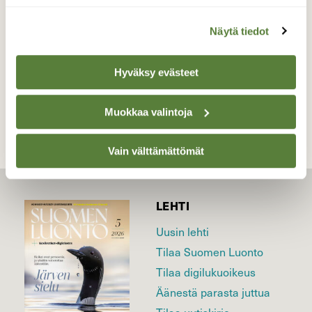
Valokuvaaja: Juhani Peltonen, Turku 9.3.2023
Näytä tiedot
Hyväksy evästeet
TAKAISIN LISTAAN
Muokkaa valintoja
Vain välttämättömät
LEHTI
Uusin lehti
Tilaa Suomen Luonto
Tilaa digilukuoikeus
Äänestä parasta juttua