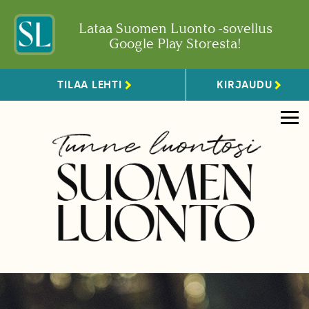
Lataa Suomen Luonto -sovellus
Google Play Storesta!
TILAA LEHTI
KIRJAUDU