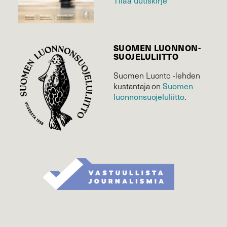
Tilaa uutiskirje
SUOMEN LUONNON­
SUOJELU­LIITTO
Suomen Luonto -lehden
Suomen
kustantaja on
luonnonsuojelu­liitto
.