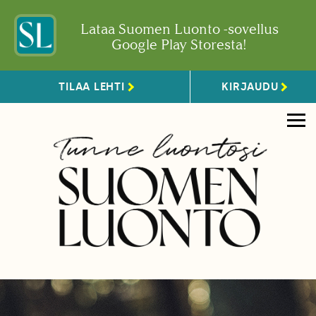
Lataa Suomen Luonto -sovellus
Google Play Storesta!
TILAA LEHTI
KIRJAUDU