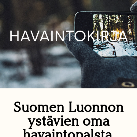
HAVAINTOKIRJA
Suomen Luonnon
ystävien oma
havaintopalsta.