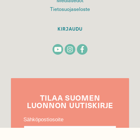
Tietosuojaseloste
KIRJAUDU
TILAA
SUOMEN
LUONNON
UUTIS­KIRJE
Sähköpostiosoite