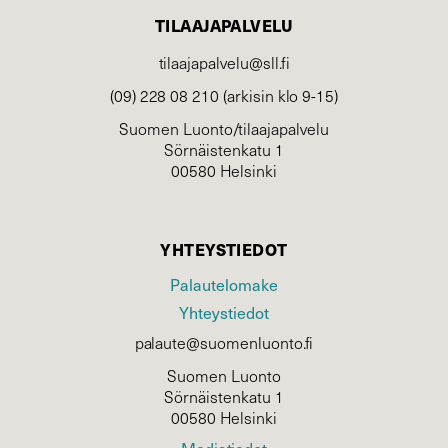
TILAAJAPALVELU
tilaajapalvelu@sll.fi
(09) 228 08 210 (arkisin klo 9-15)
Suomen Luonto/tilaajapalvelu
Sörnäistenkatu 1
00580 Helsinki
YHTEYSTIEDOT
Palautelomake
Yhteystiedot
palaute@suomenluonto.fi
Suomen Luonto
Sörnäistenkatu 1
00580 Helsinki
Mediatiedot