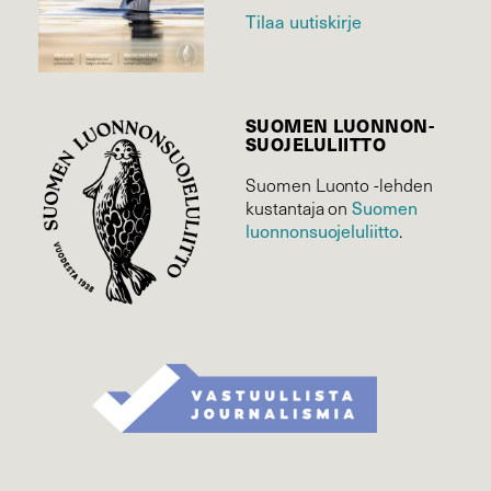
Tilaa uutiskirje
SUOMEN LUONNON­
SUOJELU­LIITTO
Suomen Luonto -lehden
Suomen
kustantaja on
luonnonsuojelu­liitto
.