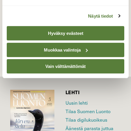
Valokuvaaja: Jaana Saarelainen, Pohjois-Karjala
29.5.2026
Näytä tiedot
Hyväksy evästeet
TAKAISIN LISTAAN
Muokkaa valintoja
Vain välttämättömät
LEHTI
Uusin lehti
Tilaa Suomen Luonto
Tilaa digilukuoikeus
Äänestä parasta juttua