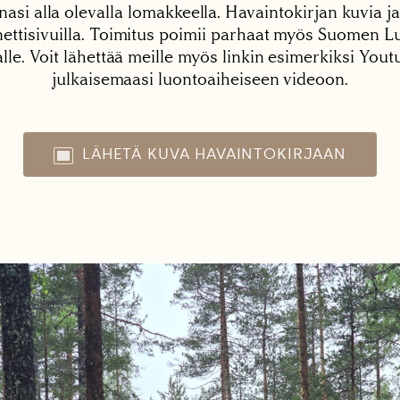
nasi alla olevalla lomakkeella. Havaintokirjan kuvia ja
tisivuilla. Toimitus poimii parhaat myös Suomen Lu
alle. Voit lähettää meille myös linkin esimerkiksi You
julkaisemaasi luontoaiheiseen videoon.
LÄHETÄ KUVA HAVAINTOKIRJAAN