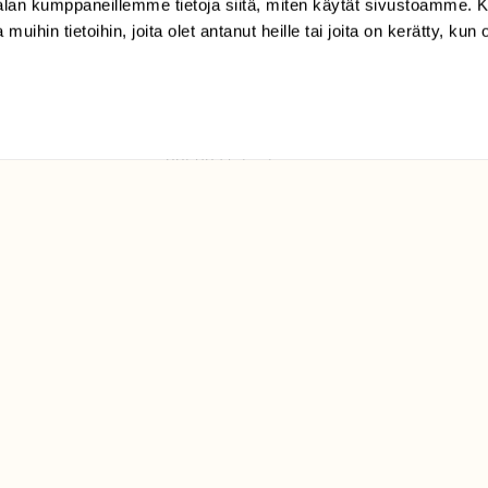
-alan kumppaneillemme tietoja siitä, miten käytät sivustoamme
 muihin tietoihin, joita olet antanut heille tai joita on kerätty, kun 
(09) 228 08 210 (arkisin
klo 9-15)
Suomen
Luonto/tilaajapalvelu
Sörnäistenkatu 1
00580 Helsinki
ELU­
YHTEYSTIEDOT
ntaja on
Palautelomake
Yhteystiedot
palaute@suomenluonto.fi
Suomen Luonto
Sörnäistenkatu 1
00580 Helsinki
Mediatiedot
Tietosuojaseloste