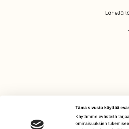
Lähellä l
Tämä sivusto käyttää eväs
Käytämme evästeitä tarjoa
LEHTI
ominaisuuksien tukemisee
Uusin lehti