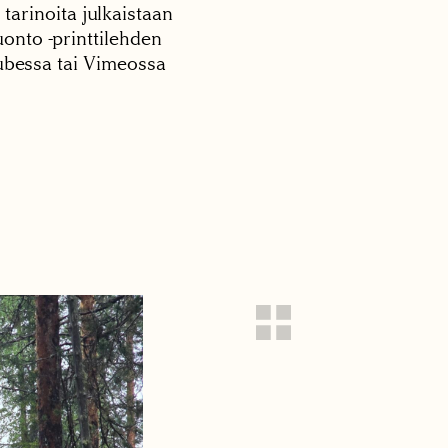
 tarinoita julkaistaan
onto -printtilehden
tubessa tai Vimeossa