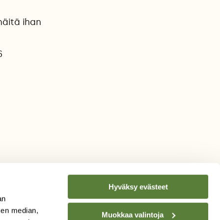
näitä ihan
6
Hyväksy evästeet
an
sen median,
Muokkaa valintoja