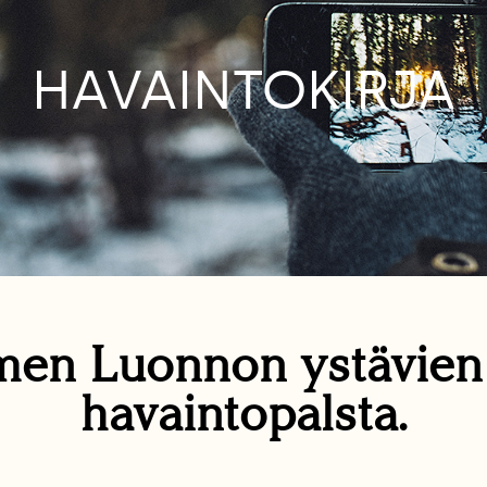
HAVAINTOKIRJA
en Luonnon ystävie
havaintopalsta.