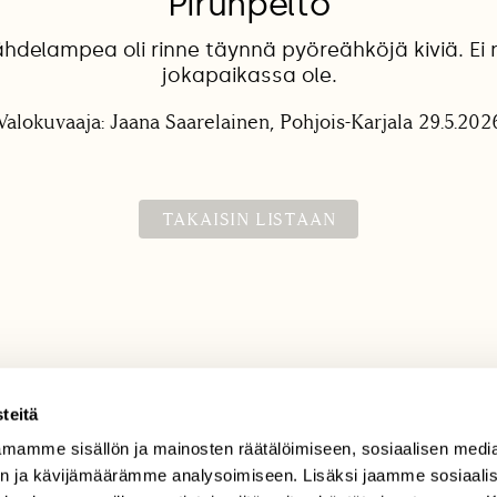
Pirunpelto
ähdelampea oli rinne täynnä pyöreähköjä kiviä. Ei 
jokapaikassa ole.
Valokuvaaja: Jaana Saarelainen, Pohjois-Karjala 29.5.202
TAKAISIN LISTAAN
teitä
mamme sisällön ja mainosten räätälöimiseen, sosiaalisen medi
TILAAJAPALVELU
n ja kävijämäärämme analysoimiseen. Lisäksi jaamme sosiaali
tilaajapalvelu@sll.fi