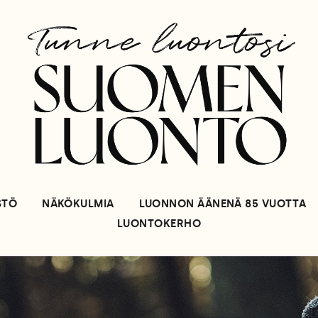
STÖ
NÄKÖKULMIA
LUONNON ÄÄNENÄ 85 VUOTTA
LUONTOKERHO