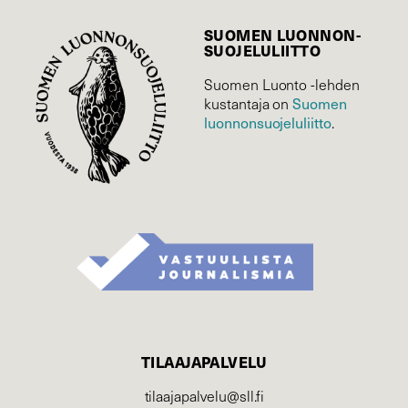
SUOMEN LUONNON­
SUOJELU­LIITTO
Suomen Luonto -lehden
kustantaja on
Suomen
luonnonsuojelu­liitto
.
TILAAJAPALVELU
tilaajapalvelu@sll.fi