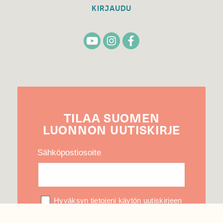
KIRJAUDU
TILAA
SUOMEN
LUONNON
UUTIS­KIRJE
Sähköpostiosoite
Hyväksyn tietojeni käytön uutiskirjeen
lähettämiseen