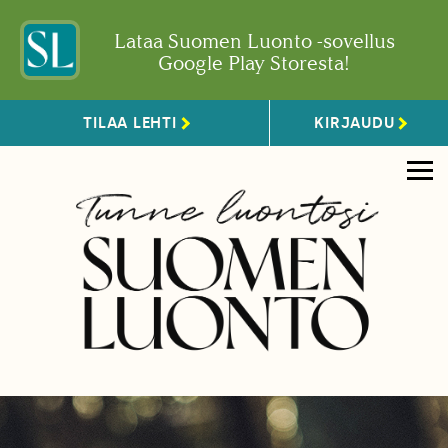
Lataa Suomen Luonto -sovellus
Google Play Storesta!
TILAA LEHTI
KIRJAUDU