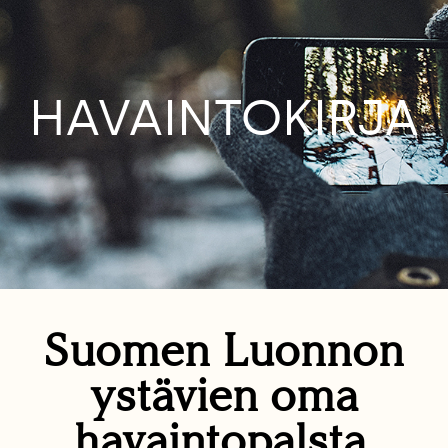
HAVAINTOKIRJA
Suomen Luonnon
ystävien oma
havaintopalsta.