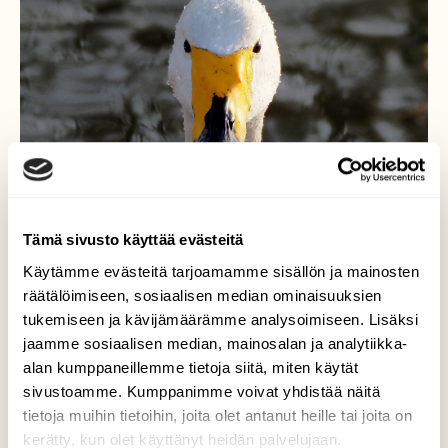
Tämä sivusto käyttää evästeitä
Käytämme evästeitä tarjoamamme sisällön ja mainosten
räätälöimiseen, sosiaalisen median ominaisuuksien
laulujoutsen
tukemiseen ja kävijämäärämme analysoimiseen. Lisäksi
jaamme sosiaalisen median, mainosalan ja analytiikka-
läheltä katsottuna
alan kumppaneillemme tietoja siitä, miten käytät
Valokuvaaja: Arja Valtonen, Vesijärvi Lahti
sivustoamme. Kumppanimme voivat yhdistää näitä
10.3.2026
tietoja muihin tietoihin, joita olet antanut heille tai joita on
kerätty, kun olet käyttänyt heidän palvelujaan.